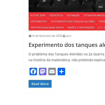
AUTOR: ZERO
ESTATÍSTICA
ESTIMAÇÃO
ESTIMATIVA BAYES
EXPERIMENTO
EXPERIMENTO DOS TANQUES ALEMÃES
PROB
PROPORCIONALIDADE DIRETA
RAZÕES E PROPORÇÕES
V.11. 
14 de fevereiro de 2024
zero
Experimento dos tanques a
O problema dos Tanques Alemães na 2a Guerra 
na história da matemática, não pretendo explica
F
M
E
S
a
a
m
h
c
st
ai
ar
Read More
e
o
l
e
b
d