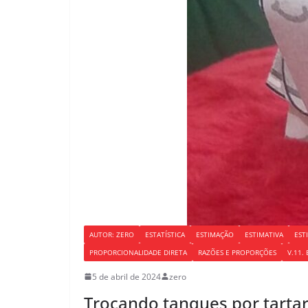
AUTOR: ZERO
ESTATÍSTICA
ESTIMAÇÃO
ESTIMATIVA
EST
PROPORCIONALIDADE DIRETA
RAZÕES E PROPORÇÕES
V.11. 
5 de abril de 2024
zero
Trocando tanques por tarta