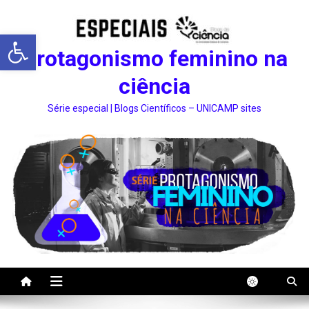
Abrir a barra de ferramentas
Protagonismo feminino na
ciência
Série especial | Blogs Científicos – UNICAMP sites