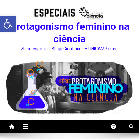
Abrir a barra de ferramentas
Protagonismo feminino na
ciência
Série especial | Blogs Científicos – UNICAMP sites