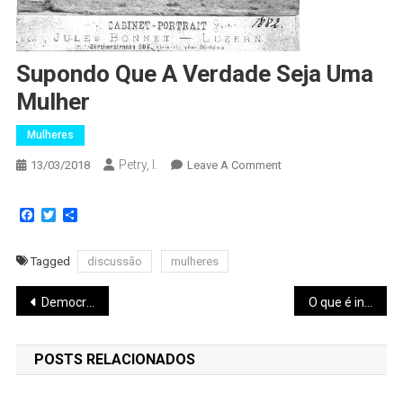
Supondo Que A Verdade Seja Uma
Mulher
Mulheres
Petry, I.
13/03/2018
Leave A Comment
Facebook
Twitter
Share
Tagged
discussão
mulheres
Democracia de gênero: é possível um pacto entre mulheres?
O que é interseccionalidade?
POSTS RELACIONADOS