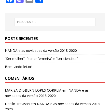
a
a
m
h
c
st
ai
ar
e
o
l
e
b
d
o
o
POSTS RECENTES
o
n
NANDA e as novidades da versão 2018-2020
k
“Ser mulher”, “ser enfermeira” e “ser cientista”
Bem-vindo leitor!
COMENTÁRIOS
MARISA DIBBERN LOPES CORREIA
em
NANDA e as
novidades da versão 2018-2020
Danilo Trevisan
em
NANDA e as novidades da versão 2018-
2020