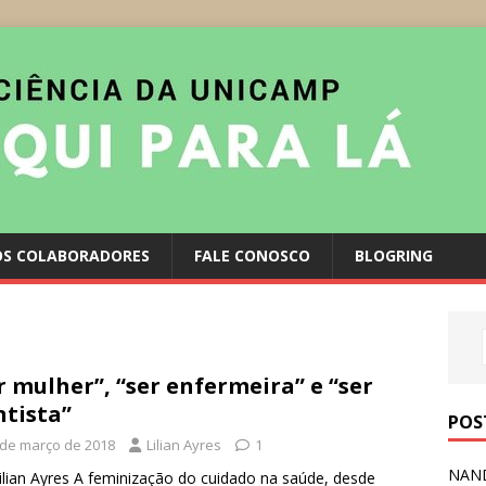
S COLABORADORES
FALE CONOSCO
BLOGRING
r mulher”, “ser enfermeira” e “ser
ntista”
POS
 de março de 2018
Lilian Ayres
1
NAND
ilian Ayres A feminização do cuidado na saúde, desde