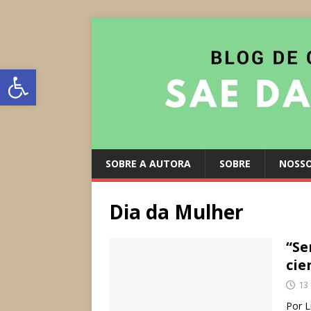
Abrir a barra de ferramentas
SOBRE A AUTORA
SOBRE
NOSSO
Dia da Mulher
“Se
cie
13
Por L