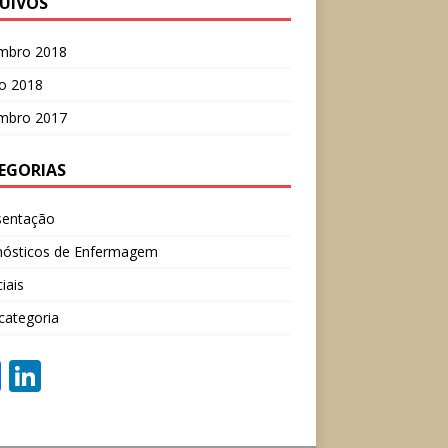
UIVOS
mbro 2018
o 2018
mbro 2017
EGORIAS
sentação
nósticos de Enfermagem
iais
categoria
F
Li
ac
n
e
k