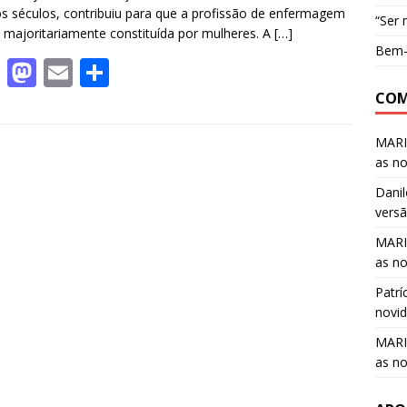
s séculos, contribuiu para que a profissão de enfermagem
“Ser 
 majoritariamente constituída por mulheres. A
[…]
Bem-v
F
M
E
S
ac
as
m
h
COM
e
to
ai
ar
MARI
b
d
l
e
as n
o
o
Danil
o
n
vers
k
MARI
as n
Patrí
novi
MARI
as n