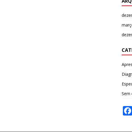
ARQ
deze
març
deze
CAT
Apre
Diag
Espec
Sem 