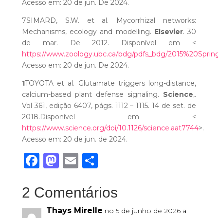
Acesso em: 20 de jun. De 2024.
7
SIMARD, S.W. et al. Mycorrhizal networks:
Mechanisms, ecology and modelling.
Elsevier
. 30
de mar. De 2012. Disponível em <
https://www.zoology.ubc.ca/bdg/pdfs_bdg/2015%20Spri
Acesso em: 20 de jun. De 2024.
1
TOYOTA et al. Glutamate triggers long-distance,
calcium-based plant defense signaling.
Science
,.
Vol 361, edição 6407, págs. 1112 – 1115. 14 de set. de
2018.Disponível em <
https://www.science.org/doi/10.1126/science.aat7744
>.
Acesso em: 20 de jun. de 2024.
Facebook
Mastodon
Email
Share
2 Comentários
Thays Mirelle
no 5 de junho de 2026 a