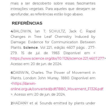
mais a ser descoberto sobre essas fascinantes
interações vegetais. Para aqueles que desejam se
aprofundar, as referências estão logo abaixo.
REFERÊNCIAS
4
BALDWIN, Ian T; SCHULTZ, Jack C. Rapid
Changes in Tree Leaf Chemistry Induced by
Damage: Evidence for Communication Between
Plants.
Science
. Vol 221, edição 4607 págs . 277-
279. 15 de jul. de 1983 Disponível em <
https://www.science.org/doi/10.1126/science.221.4607.277
>
Acesso em: 20 de jun. de 2024.
6
DARWIN, Charles. The Power of Movement in
Plants. London: John Murray. 1880. Disponível em
<
https://darwin-
online.org.uk/converted/pdf/1880_Movement_F1326.pdf
>. Acesso em: 20 de jun. de 2024.
2
HADANY et al. Sounds emitted by plants under