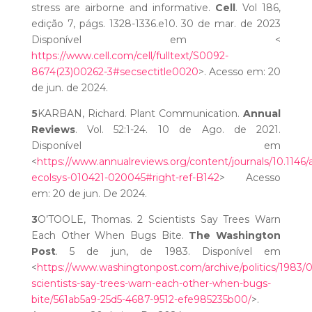
stress are airborne and informative.
Cell
. Vol 186,
edição 7, págs. 1328-1336.e10. 30 de mar. de 2023
Disponível em <
https://www.cell.com/cell/fulltext/S0092-
8674(23)00262-3#secsectitle0020
>. Acesso em: 20
de jun. de 2024.
5
KARBAN, Richard. Plant Communication.
Annual
Reviews
. Vol. 52:1-24. 10 de Ago. de 2021.
Disponível em
<
https://www.annualreviews.org/content/journals/10.1146/
ecolsys-010421-020045#right-ref-B142
> Acesso
em: 20 de jun. De 2024.
3
O’TOOLE, Thomas. 2 Scientists Say Trees Warn
Each Other When Bugs Bite.
The Washington
Post
. 5 de jun, de 1983. Disponível em
<
https://www.washingtonpost.com/archive/politics/1983/0
scientists-say-trees-warn-each-other-when-bugs-
bite/561ab5a9-25d5-4687-9512-efe985235b00/
>.