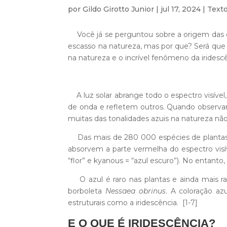
por
Gildo Girotto Junior
|
jul 17, 2024
|
Text
Você já se perguntou sobre a origem das co
escasso na natureza, mas por que? Será que 
na natureza e o incrível fenômeno da iridesc
A luz solar abrange todo o espectro visível
de onda e refletem outros. Quando observa
muitas das tonalidades azuis na natureza nã
Das mais de 280 000 espécies de plantas c
absorvem a parte vermelha do espectro visí
“flor” e kyanous = “azul escuro”). No entanto,
O azul é raro nas plantas e ainda mais r
borboleta
Nessaea obrinus
. A coloração a
estruturais como a iridescência.
[1-7]
E O QUE É IRIDESCÊNCIA?