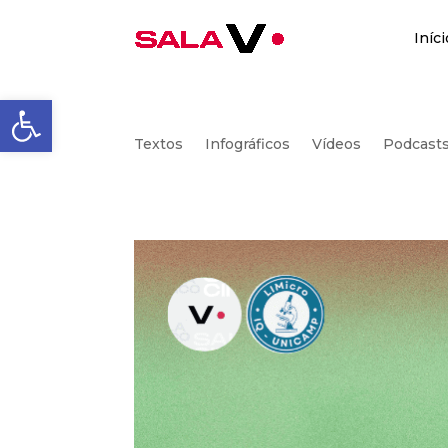
Iníci
Abrir a barra de ferrament
Textos
Infográficos
Vídeos
Podcast