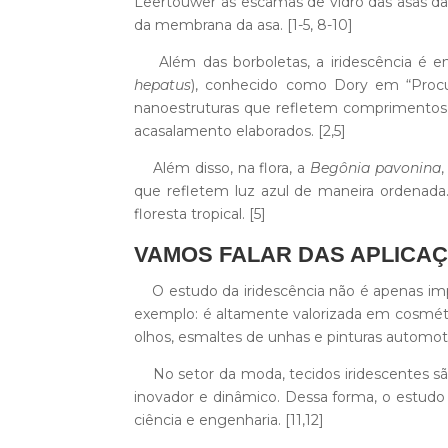
Leertouwer as escamas de vidro das asas d
da membrana da asa. [1-5, 8-10]
Além das borboletas, a iridescência é e
hepatus
), conhecido como Dory em “Proc
nanoestruturas que refletem comprimentos d
acasalamento elaborados. [2,5]
Além disso, na flora, a
Begônia pavonina
,
que refletem luz azul de maneira ordenada.
floresta tropical. [5]
VAMOS FALAR DAS APLICA
O estudo da iridescência não é apenas impo
exemplo: é altamente valorizada em cosméti
olhos, esmaltes de unhas e pinturas automoti
No setor da moda, tecidos iridescentes sã
inovador e dinâmico. Dessa forma, o estud
ciência e engenharia. [11,12]