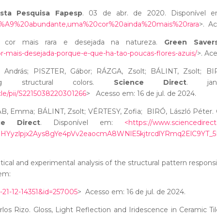
ista Pesquisa Fapesp
. 03 de abr. de 2020. Disponível e
C3%A9%20abundante,uma%20cor%20ainda%20mais%20rara
>. Ac
a cor mais rara e desejada na natureza.
Green Saver
cor-mais-desejada-porque-e-que-ha-tao-poucas-flores-azuis/
>. Ac
, András; PISZTER, Gábor; RÁZGA, Zsolt; BÁLINT, Zsolt; BIR
ng structural colors.
Science Direct
. ja
cle/pii/S2215038220301266
> Acesso em: 16 de jul. de 2024.
B, Emma; BÁLINT, Zsolt; VÉRTESY, Zofia; BIRÓ, László Péter. Co
ce Direct
. Disponível em:
<https://www.sciencedirect.c
uHYyzlpjx2Ays8gYe4pVv2eaocmA8WNlE5kjtrcdlYRmq2ElC9YT_
ical and experimental analysis of the structural pattern responsi
l em:
oe-21-12-14351&id=257005
> Acesso em: 16 de jul. de 2024.
los Rizo. Gloss, Light Reflection and Iridescence in Ceramic 