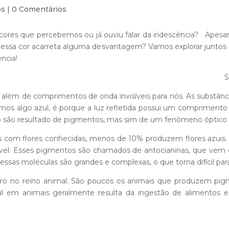
os
|
0 Comentários
res que percebemos ou já ouviu falar da iridescência? Apesar 
essa cor acarreta alguma desvantagem? Vamos explorar juntos os 
ência!
S
, além de comprimentos de onda invisíveis para nós. As substâ
mos algo azul, é porque a luz refletida possui um comprimento
o são resultado de pigmentos, mas sim de um fenômeno óptico i
om flores conhecidas, menos de 10% produzem flores azuis. N
vel. Esses pigmentos são chamados de antocianinas, que vem da
 essas moléculas são grandes e complexas, o que torna difícil par
aro no reino animal. São poucos os animais que produzem p
zul em animais geralmente resulta da ingestão de alimentos 