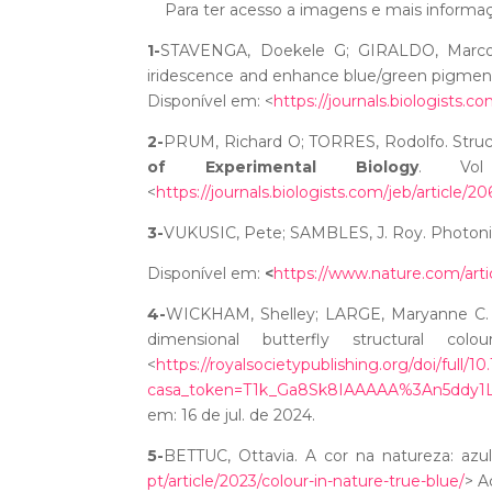
Para ter acesso a imagens e mais informaçõe
1-
STAVENGA, Doekele G; GIRALDO, Marco 
iridescence and enhance blue/green pigmen
Disponível em: <
https://journals.biologists.
2-
PRUM, Richard O; TORRES, Rodolfo. Structu
of Experimental Biology
. Vol
<
https://journals.biologists.com/jeb/article/
3-
VUKUSIC, Pete; SAMBLES, J. Roy.
Photoni
Disponível em:
<
https://www.nature.com/arti
4-
WICKHAM, Shelley; LARGE, Maryanne C. 
dimensional butterfly structural colo
<
https://royalsocietypublishing.org/doi/full/1
casa_token=T1k_Ga8Sk8IAAAAA%3An5dd
em: 16 de jul. de 2024.
5-
BETTUC, Ottavia.
A cor na natureza: azu
pt/article/2023/colour-in-nature-true-blue/
> A