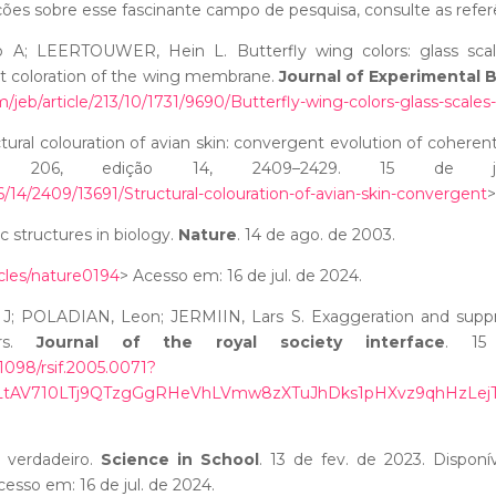
s sobre esse fascinante campo de pesquisa, consulte as referênc
A; LEERTOUWER, Hein L. Butterfly wing colors: glass sca
t coloration of the wing membrane.
Journal of Experimental 
com/jeb/article/213/10/1731/9690/Butterfly-wing-colors-glass-scale
ral colouration of avian skin: convergent evolution of coherent
 206, edição 14, 2409–2429. 15 de ju
206/14/2409/13691/Structural-colouration-of-avian-skin-convergent
>
c structures in biology.
Nature
. 14 de ago. de 2003.
cles/nature0194
> Acesso em: 16 de jul. de 2024.
J; POLADIAN, Leon; JERMIIN, Lars S.
Exaggeration and suppr
urs.
Journal of the royal society interface
.
15
0.1098/rsif.2005.0071?
y1LtAV710LTj9QTzgGgRHeVhLVmw8zXTuJhDks1pHXvz9qhHzL
l verdadeiro.
Science in School
. 13 de fev. de 2023. Disponí
cesso em: 16 de jul. de 2024.