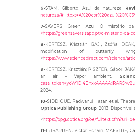
6-
STAM, Gilberto. Azul da natureza.
Rev
natureza/#:~:text=A%20cor%20azul%20%
7-
SAVERS, Green. Azul. O mistério d
<https://greensavers.sapo.pt/o-misterio-da-
8-
KERTÉSZ, Krisztián; BAJI, Zsófia; DEÁK
modification of butterfly wi
<
https://www.sciencedirect.com/science/arti
9-
KERTÉSZ, Krisztián; PISZTER, Gábor; JAKA
an air – Vapor ambient.
Scien
casa_token=yoW1Di4BhxkAAAAA:lRAR5rw8
2024.
10-
SIDDIQUE,
Radwanul Hasan et al.
Theoret
Optica Publishing Group
. 2013. Disponíve
<
https://opg.optica.org/oe/fulltext.cfm?uri=
11-
IRIBARREN, Victor Echarri; MAESTRE, Car