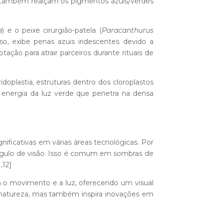
s também realçam os pigmentos azuis/verdes
a
) e o peixe cirurgião-patela (
Paracanthurus
so, exibe penas azuis iridescentes devido a
ão para atrair parceiros durante rituais de
iridoplastia, estruturas dentro dos cloroplastos
s energia da luz verde que penetra na densa
ficativas em várias áreas tecnológicas. Por
ângulo de visão. Isso é comum em sombras de
1,12]
 o movimento e a luz, oferecendo um visual
 natureza, mas também inspira inovações em