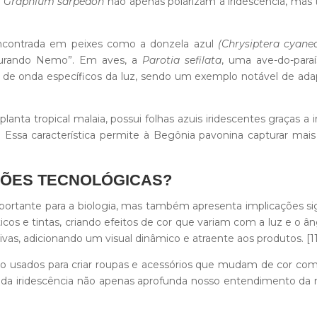
a
Graphium sarpedon
não apenas polarizam a iridescência, ma
ncontrada em peixes como a donzela azul
(Chrysiptera cyane
urando Nemo”. Em aves, a
Parotia sefilata
, uma ave-do-paraí
e onda específicos da luz, sendo um exemplo notável de adaptaç
 planta tropical malaia, possui folhas azuis iridescentes graças a 
 Essa característica permite à Begônia pavonina capturar mai
ÇÕES TECNOLÓGICAS?
rtante para a biologia, mas também apresenta implicações signi
cos e tintas, criando efeitos de cor que variam com a luz e o 
vas, adicionando um visual dinâmico e atraente aos produtos. [1
o usados para criar roupas e acessórios que mudam de cor com
o da iridescência não apenas aprofunda nosso entendimento da