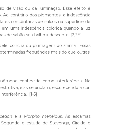
de visão ou da iluminação. Esse efeito é
Ao contrário dos pigmentos, a iridescência
ulares concêntricas de sulcos na superfície de
em uma iridescência colorida quando a luz
s de sabão seu brilho iridescente. [2,3,5]
 pele, concha ou plumagem do animal. Essas
determinadas frequências mais do que outras.
enômeno conhecido como interferência. Na
destrutiva, elas se anulam, escurecendo a cor.
nterferência.
[1-5]
pedon
e a
Morpho menelaus
. As escamas
e. Segundo o estudo de Stavenga, Giraldo e