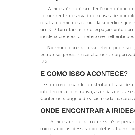
A iridescência é um fenômeno óptico ond
comumente observado em asas de borboletas
resulta da microestrutura da superfície que i
um CD têm tamanho e espaçamento semelhan
incide sobre eles. Um efeito semelhante pode 
No mundo animal, esse efeito pode ser ger
estruturas precisam ser altamente organizad
[2,5]
E COMO ISSO ACONTECE?
Isso ocorre quando a estrutura física d
interferência construtiva, as ondas de luz se
Conforme o ângulo de visão muda, as cores
ONDE ENCONTRAR A IRIDES
A iridescência na natureza é especialm
microscópicas dessas borboletas atuam com