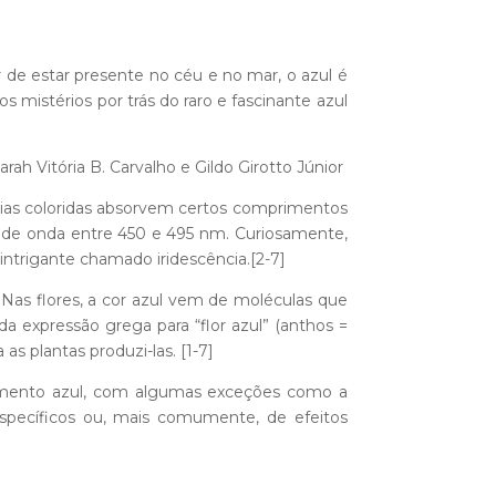
de estar presente no céu e no mar, o azul é
mistérios por trás do raro e fascinante azul
arah Vitória B. Carvalho e Gildo Girotto Júnior
ncias coloridas absorvem certos comprimentos
 de onda entre 450 e 495 nm. Curiosamente,
ntrigante chamado iridescência.[2-7]
as flores, a cor azul vem de moléculas que
 expressão grega para “flor azul” (anthos =
a as plantas produzi-las.
[1-7]
igmento azul, com algumas exceções como a
específicos ou, mais comumente, de efeitos