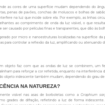
e as cores de uma superfície mudam dependendo do ângulo 
, penas de pavões, conchas de moluscos e bolhas de sabão. 
nterfere na luz que incide sobre ela. Por exemplo, as linhas circ
tes ao comprimento de onda da luz visível, o que resulta 
ser causado por películas finas e transparentes, que dão às bolha
ado por micro e nanoestruturas localizadas na superfície da
as para controlar a reflexão da luz, amplificando ou atenuando 
e um objeto faz com que as ondas de luz se combinem, um f
 alinham para reforçar a cor refletida, enquanto na interferência 
 do objeto iridescente também mudam, dependendo do grau de i
CÊNCIA NA NATUREZA?
ente visível nas asas de borboletas como a
Graphium sar
o grades de difração, refletindo a luz de forma iridescent