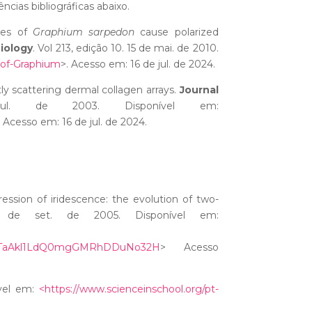
ias bibliográficas abaixo.
les of
Graphium sarpedon
cause polarized
Biology
. Vol 213, edição 10. 15 de mai. de 2010.
s-of-Graphium
>. Acesso em: 16 de jul. de 2024.
ly scattering dermal collagen arrays.
Journal
l. de 2003. Disponível em:
 Acesso em: 16 de jul. de 2024.
ession of iridescence: the evolution of two-
 de set. de 2005. Disponível em:
ejTaAkl1LdQ0mgGMRhDDuNo32H
> Acesso
vel em:
<https://www.scienceinschool.org/pt-