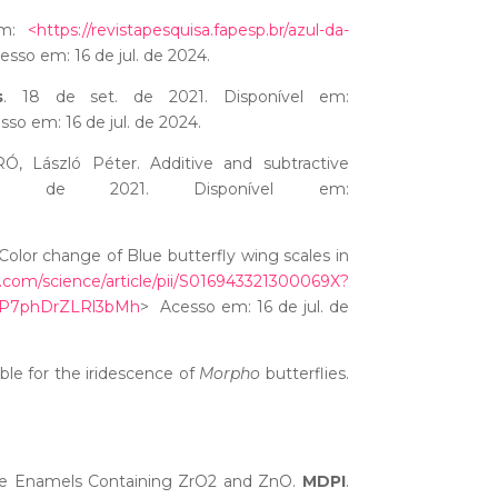
m:
<https://revistapesquisa.fapesp.br/azul-da-
esso em: 16 de jul. de 2024.
s
. 18 de set. de 2021. Disponível em:
esso em: 16 de jul. de 2024.
Ó, László Péter. Additive and subtractive
n de 2021. Disponível em:
lor change of Blue butterfly wing scales in
om/science/article/pii/S016943321300069X?
5P7phDrZLRl3bMh
> Acesso em: 16 de jul. de
ble for the iridescence of
Morpho
butterflies.
Tile Enamels Containing ZrO2 and ZnO.
MDPI
.