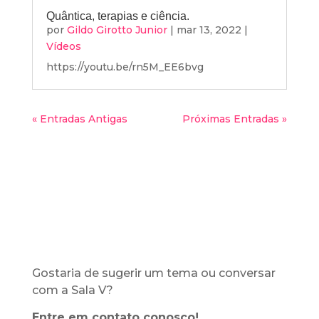
Quântica, terapias e ciência.
por
Gildo Girotto Junior
|
mar 13, 2022
|
Vídeos
https://youtu.be/rn5M_EE6bvg
« Entradas Antigas
Próximas Entradas »
Gostaria de sugerir um tema ou conversar
com a Sala V?
Entre em contato conosco!