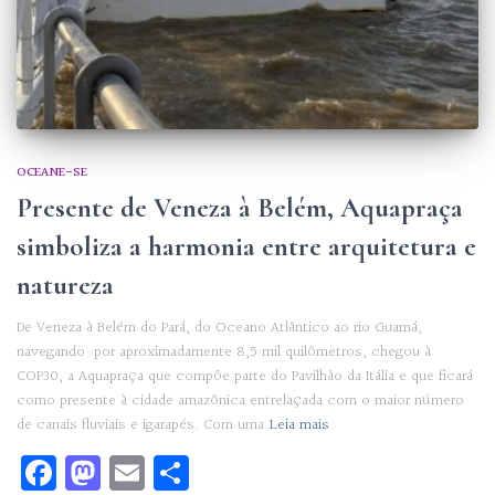
OCEANE-SE
Presente de Veneza à Belém, Aquapraça
simboliza a harmonia entre arquitetura e
natureza
De Veneza à Belém do Pará, do Oceano Atlântico ao rio Guamá,
navegando por aproximadamente 8,5 mil quilômetros, chegou à
COP30, a Aquapraça que compõe parte do Pavilhão da Itália e que ficará
como presente à cidade amazônica entrelaçada com o maior número
de canais fluviais e igarapés. Com uma
Leia mais
Facebook
Mastodon
Email
Share