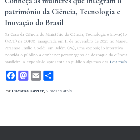
Conheça as mulheres que integram o
patrimônio da Ciência, Tecnologia e
Inovação do Brasil
Na Casa da Ciência do Ministério da Ciência, Tecnologia e Inovação
(MCTI) na COP30, inaugurada em 11 de novembro de 2025 no Museu
Paraense Emílio Goeldi, em Belém (PA), uma exposição interativa
convida o público a conhecer personagens de destaque da ciência
brasileira. A exposição apresenta ao público algumas das
Leia mais
Facebook
Mastodon
Email
Share
Por
Luciana Xavier
,
9 meses
atrás