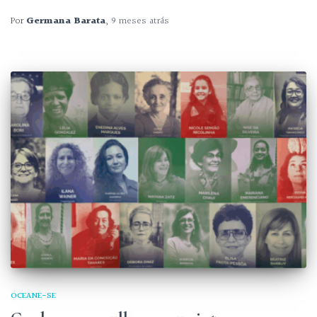
Por
Germana Barata
,
9 meses
atrás
OCEANE-SE