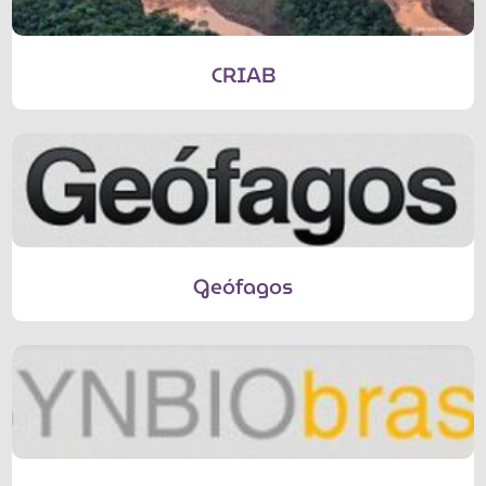
CRIAB
Geófagos