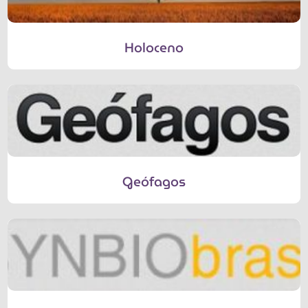
Holoceno
Geófagos