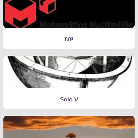
M³
Sala V