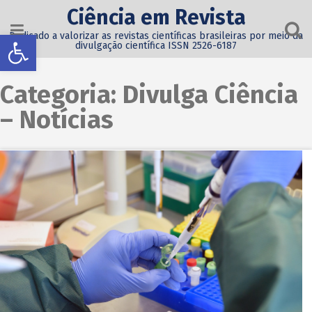
Ciência em Revista
Abrir a barra de ferramentas
Dedicado a valorizar as revistas científicas brasileiras por meio da
divulgação científica ISSN 2526-6187
Categoria:
Divulga Ciência
– Notícias