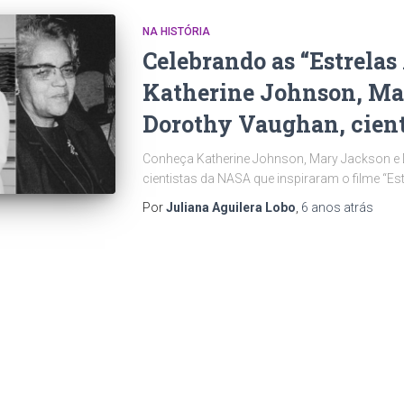
NA HISTÓRIA
Celebrando as “Estrelas
Katherine Johnson, Ma
Dorothy Vaughan, cien
Conheça Katherine Johnson, Mary Jackson e 
cientistas da NASA que inspiraram o filme “Es
Por
Juliana Aguilera Lobo
,
6 anos
atrás