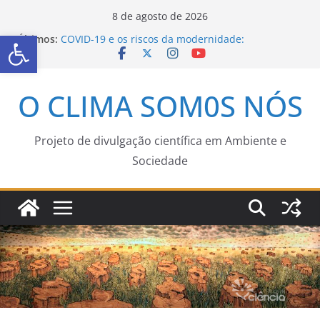
8 de agosto de 2026
Abrir a barra de ferramentas
Últimos:
COVID-19 e os riscos da modernidade:
modernização como causa e como consequência
GOLD MATTERS: transformações em direção à
sustentabilidade
O CLIMA SOM0S NÓS
O problema da ação coletiva para o
enfrentamento da Covid-19 no Amazonas
Projeto de divulgação científica em Ambiente e
Sociedade