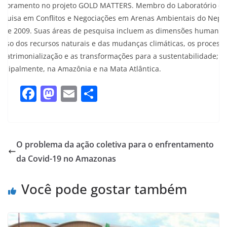
utoramento no projeto GOLD MATTERS. Membro do Laboratório d
squisa em Conflitos e Negociações em Arenas Ambientais do Nep
sde 2009. Suas áreas de pesquisa incluem as dimensões humanas
 uso dos recursos naturais e das mudanças climáticas, os process
 patrimonialização e as transformações para a sustentabilidade;
incipalmente, na Amazônia e na Mata Atlântica.
F
M
E
S
a
a
m
h
c
st
ai
ar
e
o
l
e
O problema da ação coletiva para o enfrentamento
b
d
da Covid-19 no Amazonas
o
o
Você pode gostar também
o
n
k