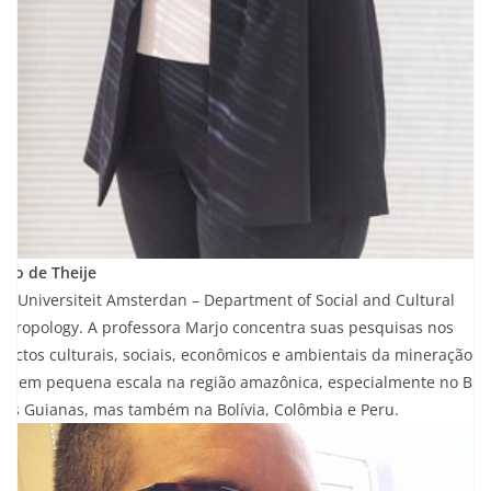
rjo de Theije
ije Universiteit Amsterdan – Department of Social and Cultural
thropology. A professora Marjo concentra suas pesquisas nos
pectos culturais, sociais, econômicos e ambientais da mineração d
ro em pequena escala na região amazônica, especialmente no Bras
nas Guianas, mas também na Bolívia, Colômbia e Peru.