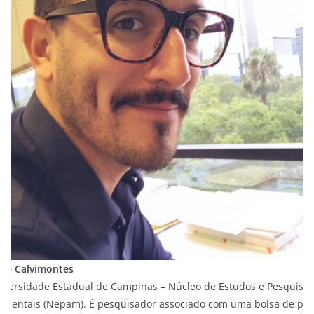
rge Calvimontes
iversidade Estadual de Campinas – Núcleo de Estudos e Pesquisa
bientais (Nepam). É pesquisador associado com uma bolsa de pós