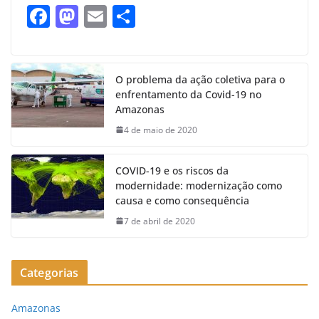
F
M
E
S
a
a
m
h
c
st
ai
ar
e
o
l
e
O problema da ação coletiva para o
enfrentamento da Covid-19 no
b
d
Amazonas
o
o
4 de maio de 2020
o
n
k
COVID-19 e os riscos da
modernidade: modernização como
causa e como consequência
7 de abril de 2020
Categorias
Amazonas