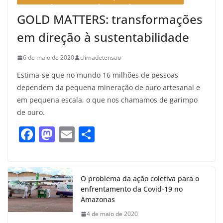
GOLD MATTERS: transformações
em direção à sustentabilidade
6 de maio de 2020
climadetensao
Estima-se que no mundo 16 milhões de pessoas
dependem da pequena mineração de ouro artesanal e
em pequena escala, o que nos chamamos de garimpo
de ouro.
F
M
E
S
a
a
m
h
c
st
ai
ar
e
o
l
e
O problema da ação coletiva para o
enfrentamento da Covid-19 no
b
d
Amazonas
o
o
4 de maio de 2020