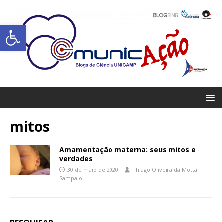
Abrir a barra de ferramentas
mitos
Amamentação materna: seus mitos e
verdades
30 de maio de 2020
Thiago Oliveira da Motta
Sampaio