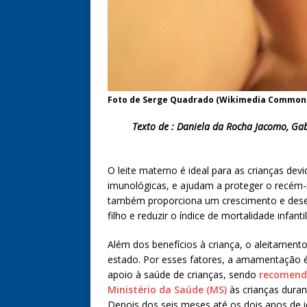
Foto de Serge Quadrado (Wikimedia Common
Texto de : Daniela da Rocha Jacomo, Ga
O leite materno é ideal para as crianças dev
imunológicas, e ajudam a proteger o recém-n
também proporciona um crescimento e desen
filho e reduzir o índice de mortalidade infantil
Além dos benefícios à criança, o aleitament
estado. Por esses fatores, a amamentação 
apoio à saúde de crianças, sendo
recomend
Ministério da Saúde (MS)
às crianças duran
Depois dos seis meses até os dois anos de i