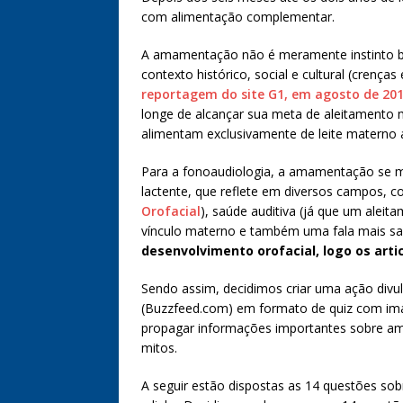
com alimentação complementar.
A amamentação não é meramente instinto bio
contexto histórico, social e cultural (crença
reportagem do site G1, em agosto de 20
longe de alcançar sua meta de aleitamento 
alimentam exclusivamente de leite materno a
Para a fonoaudiologia, a amamentação se m
lactente, que reflete em diversos campos,
Orofacial
), saúde auditiva (já que um aleit
vínculo materno e também uma fala mais s
desenvolvimento orofacial, logo os ar
Sendo assim, decidimos criar uma ação divul
(Buzzfeed.com) em formato de quiz com ima
propagar informações importantes sobre a
mitos.
A seguir estão dispostas as 14 questões sob