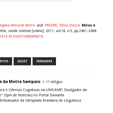
gela Minardi Mitre
and
PRIORE, Silvia Eloiza
.
Mitos e
iênc. saúde coletiva
[online]. 2011, vol.16, n.5, pp.2461-2468.
S1413-81232011000500015
.
MITOS
QUIZZ
VERDADES
ra da Motta Sampaio
11 Artigos
tica e Ciências Cognitivas na UNICAMP; Divulgador da
er" (Spin de Notícias) no Portal Deviante
Embaixador da Olimpíada Brasileira de Linguística