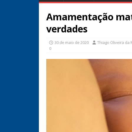
Amamentação mate
verdades
30 de maio de 2020
Thiago Oliveira da
0