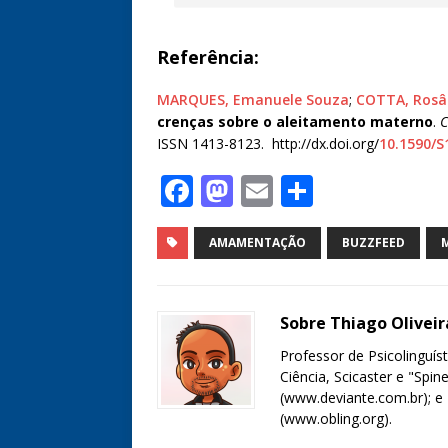
Referência:
MARQUES, Emanuele Souza
;
COTTA, Rosân
crenças sobre o aleitamento materno
.
C
ISSN 1413-8123. http://dx.doi.org/
10.1590/
F
M
E
S
a
a
m
h
c
st
ai
ar
AMAMENTAÇÃO
BUZZFEED
e
o
l
e
b
d
Sobre Thiago Olivei
o
o
Professor de Psicolinguís
o
n
Ciência, Scicaster e "Spin
(www.deviante.com.br); e 
k
(www.obling.org).