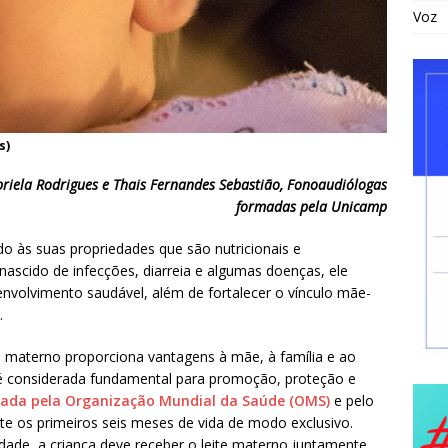
Voz
s)
briela Rodrigues e Thais Fernandes Sebastião, Fonoaudiólogas
formadas pela Unicamp
ido às suas propriedades que são nutricionais e
ascido de infecções, diarreia e algumas doenças, ele
volvimento saudável, além de fortalecer o vínculo mãe-
.
o materno proporciona vantagens à mãe, à família e ao
é considerada fundamental para promoção, proteção e
ada pela Organização Mundial da Saúde (OMS)
e pelo
te os primeiros seis meses de vida de modo exclusivo.
dade, a criança deve receber o leite materno juntamente