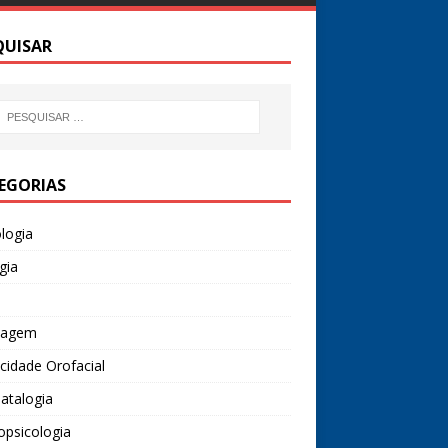
QUISAR
EGORIAS
logia
gia
uagem
cidade Orofacial
atalogia
opsicologia