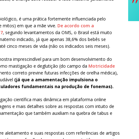
lógico, é uma prática fortemente influenciada pelo
s e mitos) em que a mãe vive.
De acordo com a
17
, segundo levantamentos da OMS, o Brasil está muito
materno indicado, já que apenas 38,6% dos bebês se
té cinco meses de vida (não os indicados seis meses).
ostra imprescindível para um bom desenvolvimento do
 como mastigação e deglutição (do campo da
Motricidade
amento correto previne futuras infecções de orelha médica),
audável
(já que a amamentação impulsiona o
ticuladores fundamentais na produção de fonemas).
gação científica mais dinâmica em plataforma online
gens e mais detalhes sobre as respostas com intuito de
mamentação que também auxiliam na quebra de tabus e
re aleitamento e suas respostas com referências de artigos