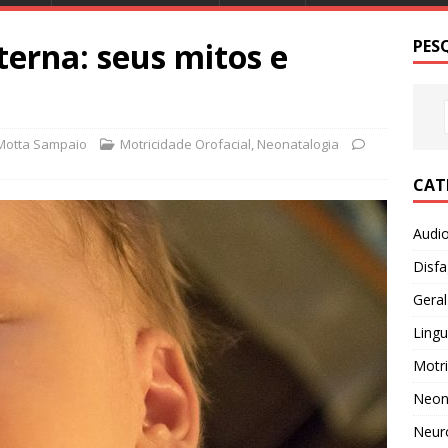
rna: seus mitos e
PES
 Motta Sampaio
Motricidade Orofacial
,
Neonatalogia
CAT
Audio
Disfa
Geral
Ling
Motri
Neon
Neur