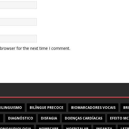
 browser for the next time I comment.
BILINGUISMO
BILÍNGUE PRECOCE
BIOMARCADORES VOCAIS
BR
O
DIAGNÓSTICO
DISFAGIA
DOENÇAS CARDÍACAS
EFEITO M
FONOAUDIOLOGIA
HOMECARE
HOSPITALAR
INFANTIL
LETR