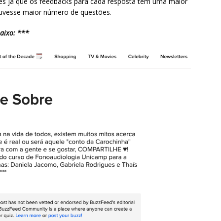
ões já que os feedbacks para cada resposta têm uma maior
ouvesse maior número de questões.
aixo: ***