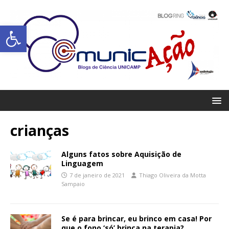
Abrir a barra de ferramentas
crianças
Alguns fatos sobre Aquisição de
Linguagem
7 de janeiro de 2021
Thiago Oliveira da Motta
Sampaio
Se é para brincar, eu brinco em casa! Por
que o fono ‘só’ brinca na terapia?