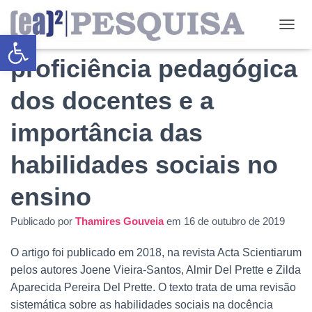
A necessidade da
Abrir a barra de ferramentas
ALTE
proficiência pedagógica
dos docentes e a
importância das
habilidades sociais no
ensino
Publicado por
Thamires Gouveia
em
16 de outubro de 2019
O artigo foi publicado em 2018, na revista Acta Scientiarum
pelos autores Joene Vieira-Santos, Almir Del Prette e Zilda
Aparecida Pereira Del Prette. O texto trata de uma revisão
sistemática sobre as habilidades sociais na docência