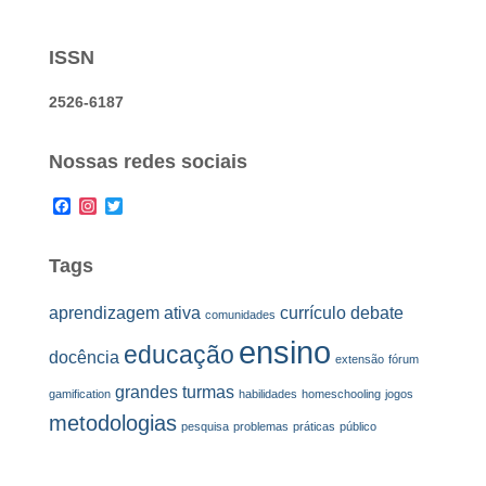
ISSN
2526-6187
Nossas redes sociais
F
I
T
a
n
w
c
s
i
e
t
t
Tags
b
a
t
o
g
e
o
r
r
aprendizagem ativa
currículo
debate
comunidades
k
a
ensino
m
educação
docência
extensão
fórum
grandes turmas
gamification
habilidades
homeschooling
jogos
metodologias
pesquisa
problemas
práticas
público