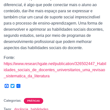
diferencial, é algo que pode conectar mais o aluno ao
conteúdo, dar-lhe mais espaço para se expressar e
também criar um canal de suporte social imprescindível
para o processo de ensino-aprendizagem. Uma forma de
desenvolver e aprimorar as habilidades sociais docentes,
segundo estudos, seria por meio de programas de
desenvolvimento profissional que podem melhorar
aspectos das habilidades sociais do docente.
Fonte:
https://www.researchgate.net/publication/326502447_Habil
idades_sociais_de_docentes_universitarios_uma_revisao
_sistematica_da_literatura
F
T
S
a
w
h
c
i
a
e
t
r
Categorias:
PRÁTICAS
b
t
e
o
e
Tags:
docência
habilidades
o
r