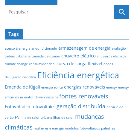
Tags
armazenagem de energia
acesso à energia
ar-condicionado
avaliação
chuveiro elétrico
cadeia tributária
camada de ozônio
chuveiros elétricos
curva de carga flexível
climate change
consumidor final
dados
Eficiência energética
divulgação científica
Emenda de Kigali
energias renováveis
energia eólica
energy
energy
fontes renováveis
efficiency in motor driven systems
geração distribuída
Fotovoltaico
fotovoltaics
horário de
mudanças
verão
HV
ilha de calor urbana
ilhas de calor
climáticas
mulheres e energia
módulos fotovoltaicos
palestras