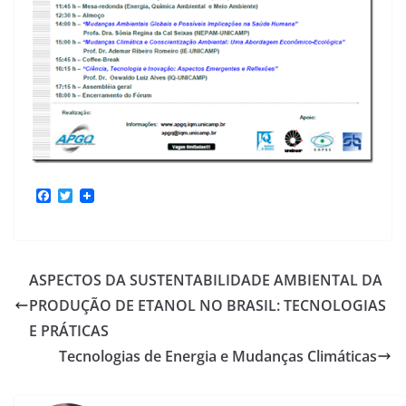
F
T
a
w
c
i
e
t
b
t
o
e
ASPECTOS DA SUSTENTABILIDADE AMBIENTAL DA
o
r
k
PRODUÇÃO DE ETANOL NO BRASIL: TECNOLOGIAS
E PRÁTICAS
Tecnologias de Energia e Mudanças Climáticas