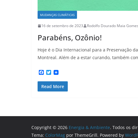
MUDANÇAS CLIMÁTICAS
16 de setembro de 2023
Rodolfo Dourado Maia Gome
Parabéns, Ozônio!
Hoje é o Dia Internacional para a Preservação 
Montreal. Além de a estar curando, também com
F
T
a
w
c
i
Read More
e
t
b
t
o
e
o
r
k
Copyright © 2026
Energia & Ambiente
. Todos os di
Tema:
ColorMag
por ThemeGrill. Powered by
WordP