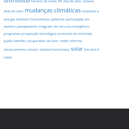
distribuída
horário de verão
HV
ilha de calor urbana
mudanças climáticas
ilhas de calor
mulheres e
energia
módulos fotovoltaicos
palestras
participação em
eventos
planejamento integrado de recursos energéticos
programas
prospecção tecnológica
protocolo de montreal
public benefits
recuperador de calor
redes
reforma
solar
sensoriamento remoto
sistema fotovoltaico
the sims 4
video