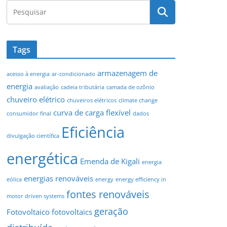
Tags
armazenagem de
acesso à energia
ar-condicionado
energia
avaliação
cadeia tributária
camada de ozônio
chuveiro elétrico
chuveiros elétricos
climate change
curva de carga flexível
consumidor final
dados
Eficiência
divulgação científica
energética
Emenda de Kigali
energia
energias renováveis
eólica
energy
energy efficiency in
fontes renováveis
motor driven systems
geração
Fotovoltaico
fotovoltaics