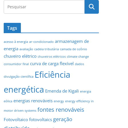
Tags
armazenagem de
acesso à energia
ar-condicionado
energia
avaliação
cadeia tributária
camada de ozônio
chuveiro elétrico
chuveiros elétricos
climate change
curva de carga flexível
consumidor final
dados
Eficiência
divulgação científica
energética
Emenda de Kigali
energia
energias renováveis
eólica
energy
energy efficiency in
fontes renováveis
motor driven systems
geração
Fotovoltaico
fotovoltaics