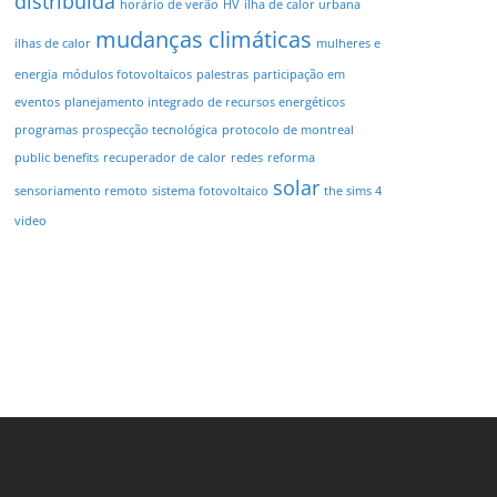
distribuída
horário de verão
HV
ilha de calor urbana
mudanças climáticas
ilhas de calor
mulheres e
energia
módulos fotovoltaicos
palestras
participação em
eventos
planejamento integrado de recursos energéticos
programas
prospecção tecnológica
protocolo de montreal
public benefits
recuperador de calor
redes
reforma
solar
sensoriamento remoto
sistema fotovoltaico
the sims 4
video