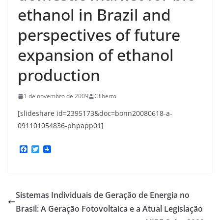
ethanol in Brazil and
perspectives of future
expansion of ethanol
production
1 de novembro de 2009
Gilberto
[slideshare id=2395173&doc=bonn20080618-a-
091101054836-phpapp01]
F
T
a
w
c
i
e
t
b
t
o
e
Sistemas Individuais de Geração de Energia no
o
r
k
Brasil: A Geração Fotovoltaica e a Atual Legislação