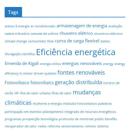
Tags
armazenagem de energia
acesso à energia
ar-condicionado
avaliação
chuveiro elétrico
cadeia tributária
camada de ozônio
chuveiros elétricos
curva de carga flexível
climate change
consumidor final
dados
Eficiência energética
divulgação científica
Emenda de Kigali
energias renováveis
energia eólica
energy
energy
fontes renováveis
efficiency in motor driven systems
geração distribuída
Fotovoltaico
fotovoltaics
horário de
mudanças
verão
HV
ilha de calor urbana
ilhas de calor
climáticas
mulheres e energia
módulos fotovoltaicos
palestras
participação em eventos
planejamento integrado de recursos energéticos
programas
prospecção tecnológica
protocolo de montreal
public benefits
recuperador de calor
redes
reforma
sensoriamento remoto
sistema