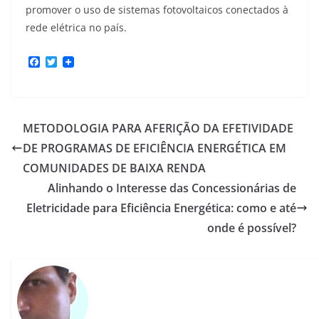
promover o uso de sistemas fotovoltaicos conectados à
rede elétrica no país.
F
T
a
w
c
i
e
t
b
t
o
e
METODOLOGIA PARA AFERIÇÃO DA EFETIVIDADE
o
r
k
DE PROGRAMAS DE EFICIÊNCIA ENERGÉTICA EM
COMUNIDADES DE BAIXA RENDA
Alinhando o Interesse das Concessionárias de
Eletricidade para Eficiência Energética: como e até
onde é possível?