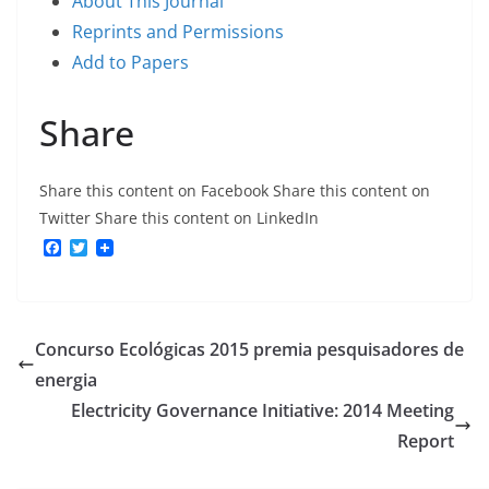
About This Journal
Reprints and Permissions
Add to Papers
Share
Share this content on Facebook
Share this content on
Twitter
Share this content on LinkedIn
F
T
a
w
c
i
e
t
b
t
o
e
Concurso Ecológicas 2015 premia pesquisadores de
o
r
k
energia
Electricity Governance Initiative: 2014 Meeting
Report