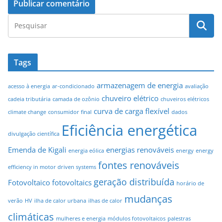
Tags
armazenagem de energia
acesso à energia
ar-condicionado
avaliação
chuveiro elétrico
cadeia tributária
camada de ozônio
chuveiros elétricos
curva de carga flexível
climate change
consumidor final
dados
Eficiência energética
divulgação científica
Emenda de Kigali
energias renováveis
energia eólica
energy
energy
fontes renováveis
efficiency in motor driven systems
geração distribuída
Fotovoltaico
fotovoltaics
horário de
mudanças
verão
HV
ilha de calor urbana
ilhas de calor
climáticas
mulheres e energia
módulos fotovoltaicos
palestras