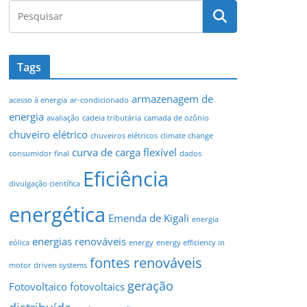
Tags
armazenagem de
acesso à energia
ar-condicionado
energia
avaliação
cadeia tributária
camada de ozônio
chuveiro elétrico
chuveiros elétricos
climate change
curva de carga flexível
consumidor final
dados
Eficiência
divulgação científica
energética
Emenda de Kigali
energia
energias renováveis
eólica
energy
energy efficiency in
fontes renováveis
motor driven systems
geração
Fotovoltaico
fotovoltaics