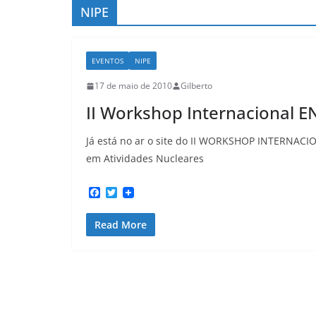
NIPE
EVENTOS
NIPE
17 de maio de 2010
Gilberto
II Workshop Internacional 
Já está no ar o site do II WORKSHOP INTERNA
em Atividades Nucleares
F
T
a
w
c
i
Read More
e
t
b
t
o
e
o
r
k