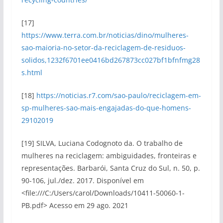
[17]
https://www.terra.com.br/noticias/dino/mulheres-
sao-maioria-no-setor-da-reciclagem-de-residuos-
solidos,1232f6701ee0416bd267873cc027bf1bfnfmg28
s.html
[18]
https://noticias.r7.com/sao-paulo/reciclagem-em-
sp-mulheres-sao-mais-engajadas-do-que-homens-
29102019
[19] SILVA, Luciana Codognoto da. O trabalho de
mulheres na reciclagem: ambiguidades, fronteiras e
representações. Barbarói, Santa Cruz do Sul, n. 50, p.
90-106, jul./dez. 2017. Disponível em
<file:///C:/Users/carol/Downloads/10411-50060-1-
PB.pdf> Acesso em 29 ago. 2021