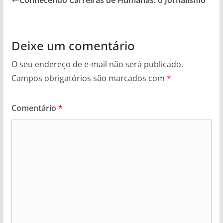
Conhecendo Carreiras de Humanas: o Jornalismo
o
r
e
p
k
s
p
t
Deixe um comentário
O seu endereço de e-mail não será publicado.
Campos obrigatórios são marcados com
*
Comentário
*