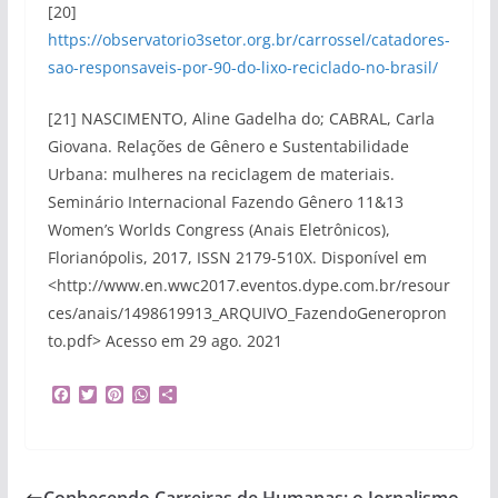
[20]
https://observatorio3setor.org.br/carrossel/catadores-
sao-responsaveis-por-90-do-lixo-reciclado-no-brasil/
[21] NASCIMENTO, Aline Gadelha do; CABRAL, Carla
Giovana. Relações de Gênero e Sustentabilidade
Urbana: mulheres na reciclagem de materiais.
Seminário Internacional Fazendo Gênero 11&13
Women’s Worlds Congress (Anais Eletrônicos),
Florianópolis, 2017, ISSN 2179-510X. Disponível em
<http://www.en.wwc2017.eventos.dype.com.br/resour
ces/anais/1498619913_ARQUIVO_FazendoGeneropron
to.pdf> Acesso em 29 ago. 2021
F
T
P
W
S
a
w
i
h
h
c
i
n
a
a
e
t
t
t
r
b
t
e
s
e
o
e
r
A