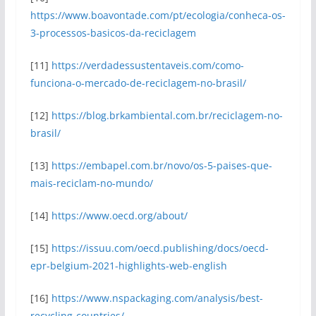
https://www.boavontade.com/pt/ecologia/conheca-os-
3-processos-basicos-da-reciclagem
[11]
https://verdadessustentaveis.com/como-
funciona-o-mercado-de-reciclagem-no-brasil/
[12]
https://blog.brkambiental.com.br/reciclagem-no-
brasil/
[13]
https://embapel.com.br/novo/os-5-paises-que-
mais-reciclam-no-mundo/
[14]
https://www.oecd.org/about/
[15]
https://issuu.com/oecd.publishing/docs/oecd-
epr-belgium-2021-highlights-web-english
[16]
https://www.nspackaging.com/analysis/best-
recycling-countries/