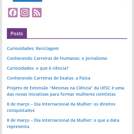
b
t
e
s
e
o
e
r
A
F
In
F
o
r
e
p
k
s
p
a
st
e
t
c
a
e
Posts
e
gr
d
b
a
Curiosidades: Reciclagem
o
m
Conhecendo Carreiras de Humanas: o Jornalismo
o
Curiosidades: o que é ciência?
k
Conhecendo Carreiras de Exatas: a Física
Projeto de Extensão “Meninas na Ciência” da UFSC é uma
das novas iniciativas para formar mulheres cientistas
8 de março – Dia Internacional da Mulher: os direitos
conquistados
8 de março – Dia Internacional da Mulher: o que a data
representa