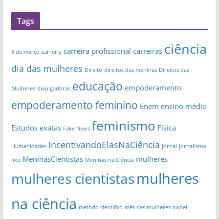
Tags
ciência
carreira profissional
carreiras
8 de março
carreira
dia das mulheres
Direito
direitos das meninas
Direitos das
educação
empoderamento
Mulheres
divulgadoras
empoderamento feminino
Enem
ensino médio
feminismo
Estudos
exatas
Física
Fake News
IncentivandoElasNaCiência
Humanidades
jornal
jornalismo
MeninasCientistas
mulheres
lixo
Meninas na Ciência
mulheres
mulheres cientistas
na ciência
método científico
mês das mulheres
nobel