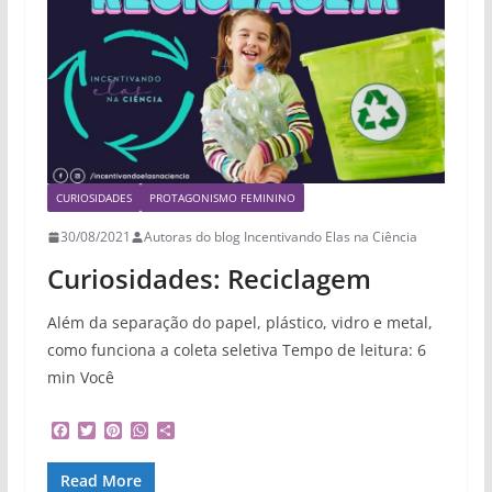
CURIOSIDADES
PROTAGONISMO FEMININO
30/08/2021
Autoras do blog Incentivando Elas na Ciência
Curiosidades: Reciclagem
Além da separação do papel, plástico, vidro e metal,
como funciona a coleta seletiva Tempo de leitura: 6
min Você
F
T
P
W
S
a
w
i
h
h
c
i
n
a
a
Read More
e
t
t
t
r