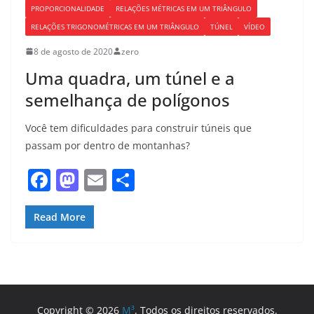
PROPORCIONALIDADE
RELAÇÕES MÉTRICAS EM UM TRIÂNGULO
RELAÇÕES TRIGONOMÉTRICAS EM UM TRIÂNGULO
TÚNEL
VÍDEO
8 de agosto de 2020
zero
Uma quadra, um túnel e a
semelhança de polígonos
Você tem dificuldades para construir túneis que
passam por dentro de montanhas?
F
M
E
S
a
a
m
h
c
st
ai
ar
Read More
e
o
l
e
b
d
o
o
Copyright © 2026
M³
. Todos os direitos reservados.