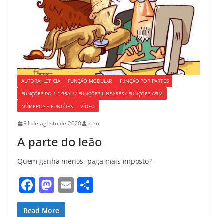
AUTORA: LETÍCIA
FUNÇÃO MODULAR
FUNÇÃO POR PARTES
FUNÇÕES DO 1.º GRAU / FUNÇÕES LINEARES / FUNÇÕES AFIM
NÚMEROS E FUNÇÕES
VÍDEO
31 de agosto de 2020
zero
A parte do leão
Quem ganha menos, paga mais imposto?
F
M
E
S
a
a
m
h
c
st
ai
ar
Read More