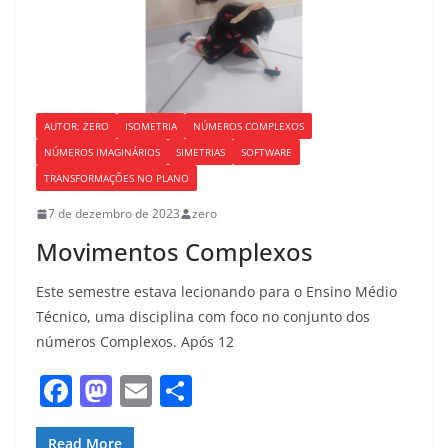
AUTOR: ZERO
ISOMETRIA
NÚMEROS COMPLEXOS
NÚMEROS IMAGINÁRIOS
SIMETRIAS
SOFTWARE
TRANSFORMAÇÕES NO PLANO
7 de dezembro de 2023
zero
Movimentos Complexos
Este semestre estava lecionando para o Ensino Médio
Técnico, uma disciplina com foco no conjunto dos
números Complexos. Após 12
F
M
E
S
a
a
m
h
Read More