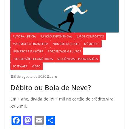
AUTORA: LETÍCIA
FUNÇÃO EXPONENCIAL
JUROS COMPOSTOS
MATEMÁTICA FINANCEIRA
NÚMERO DE EULER
NÚMERO E
NÚMEROS E FUNÇÕES
PORCENTAGEM E JUROS
PROGRESSÕES GEOMÉTRICAS
SEQUÊNCIAS E PROGRESSÕES
SOFTWARE
VÍDEO
8 de agosto de 2020
zero
Débito ou Bola de Neve?
Em 1 ano, dívida de R$ 1 mil no cartão de crédito vira
R$ 5 mil.
F
M
E
S