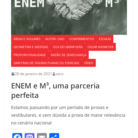
ÁREAS E VOLUMES
AUTOR: CAIO
COMPRIMENTOS
ESCALAS
GEOMETRIA E MEDIDAS
OCA DO IBIRAPUERA
OSCAR NIEMEYER
PROPORCIONALIDADE
RAZÃO DE SEMELHANÇA
SIMETRIAS DE FIGURAS PLANAS OU ESPACIAIS
VÍDEO
28 de janeiro de 2021
zero
ENEM e M³, uma parceria
perfeita
Estamos passando por um período de provas e
vestibulares, e sem dúvida a prova de maior relevância
no cenário nacional
F
M
E
S