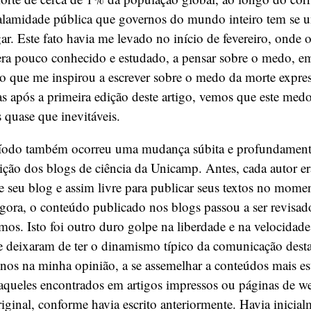
alamidade pública que governos do mundo inteiro tem se u
ar. Este fato havia me levado no início de fevereiro, onde 
era pouco conhecido e estudado, a pensar sobre o medo, em
o que me inspirou a escrever sobre o medo da morte expres
 após a primeira edição deste artigo, vemos que este medo 
 quase que inevitáveis.
ríodo também ocorreu uma mudança súbita e profundamente
dição dos blogs de ciência da Unicamp. Antes, cada autor e
 seu blog e assim livre para publicar seus textos no mome
gora, o conteúdo publicado nos blogs passou a ser revisad
mos. Isto foi outro duro golpe na liberdade e na velocidad
e deixaram de ter o dinamismo típico da comunicação dest
os na minha opinião, a se assemelhar a conteúdos mais est
aqueles encontrados em artigos impressos ou páginas de we
riginal, conforme havia escrito anteriormente. Havia inicia