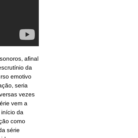
sonoros, afinal
escrutínio da
urso emotivo
ação, seria
diversas vezes
érie vem a
início da
dição como
da série