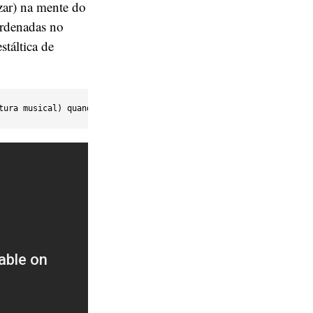
zar) na mente do
ordenadas no
stáltica de
tura musical) quando na verdade trata-se de um som em 
looping
.