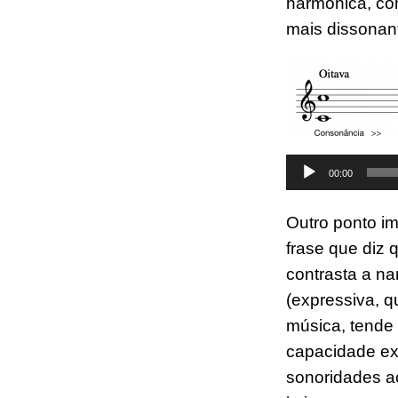
harmônica, co
mais dissonant
Tocador
00:00
de
áudio
Outro ponto im
frase que diz 
contrasta a na
(expressiva, q
música, tende 
capacidade ex
sonoridades a