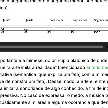
mo a segunda maior e a segunda menor, são perce
es).
portante é a mimese, do princípio platônico de ond
que “a arte imita a realidade” (mencionado
anteriorm
rrativa (semântica, que explica um fato) com a mime
ue demonstra um fato). Desse modo, a arte e, entre 
a imitar a sonoridade de algo conhecido, a fim de int
pressiva. No caso de expressar o medo, a música 
cústicamente similares a alguma ocorrência que den