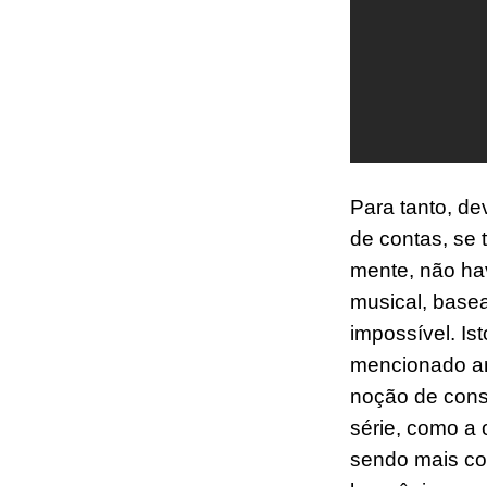
Para tanto, de
de contas, se 
mente, não hav
musical, basea
impossível. Is
mencionado an
noção de conso
série, como a 
sendo mais con