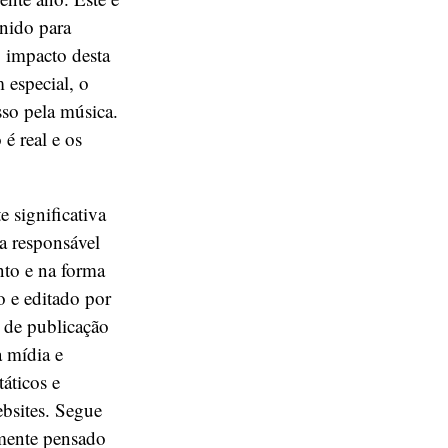
nido para
o impacto desta
 especial, o
so pela música.
é real e os
 significativa
ra responsável
nto e na forma
o e editado por
e de publicação
a mídia e
áticos e
bsites. Segue
lmente pensado