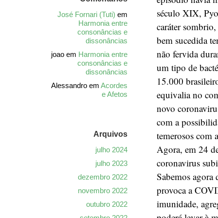
século XIX, Pyot
José Fornari (Tuti)
em
Harmonia entre
caráter sombrio,
consonâncias e
bem sucedida ten
dissonâncias
não fervida dur
joao
em
Harmonia entre
consonâncias e
um tipo de bacté
dissonâncias
15.000 brasileir
Alessandro
em
Acordes
equivalia no co
e Afetos
novo coronaviru
com a possibili
temerosos com a 
Arquivos
Agora, em 24 de
julho 2024
coronavirus subi
julho 2023
Sabemos agora q
dezembro 2022
provoca a COVID
novembro 2022
imunidade, agreg
outubro 2022
poderá levar à m
setembro 2022