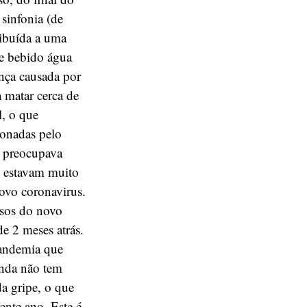
 sinfonia (de
ribuída a uma
te bebido água
nça causada por
a matar cerca de
l, o que
ionadas pelo
e preocupava
s estavam muito
ovo coronavirus.
asos do novo
e 2 meses atrás.
pandemia que
nda não tem
da gripe, o que
ente ano. Este é