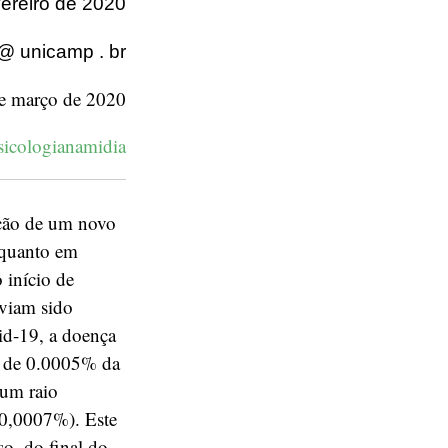
vereiro de 2020
 @ unicamp . br
e março de 2020
sicologianamidia
ução de um novo
 quanto em
 início de
aviam sido
id-19, a doença
s de 0.0005% da
 um raio
(0,0007%). Este
o, do final do