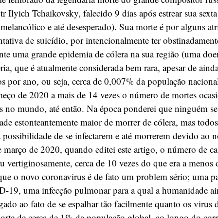
r Ilyich Tchaikovsky, falecido 9 dias após estrear sua sexta
 melancólico e até desesperado). Sua morte é por alguns at
tativa de suicídio, por intencionalmente ter obstinadamen
ante uma grande epidemia de cólera na sua região (uma doe
ria, que é atualmente considerada bem rara, apesar de aind
os por ano, ou seja, cerca de 0,007% da população naciona
meço de 2020 a mais de 14 vezes o número de mortes ocas
s no mundo, até então. Na época ponderei que ninguém s
dade estonteantemente maior de morrer de cólera, mas todo
possibilidade de se infectarem e até morrerem devido ao n
 março de 2020, quando editei este artigo, o número de c
u vertiginosamente, cerca de 10 vezes do que era a menos d
ue o novo coronavirus é de fato um problem sério; uma 
-19, uma infecção pulmonar para a qual a humanidade ai
ado ao fato de se espalhar tão facilmente quanto os virus 
orte de cerca de 1% da população global, ao longo do corr