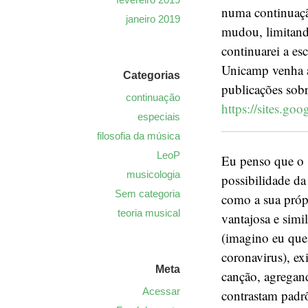
numa continuaçã
janeiro 2019
mudou, limitando
continuarei a es
Unicamp venha a
Categorias
publicações sob
continuação
https://sites.g
especiais
filosofia da música
LeoP
Eu penso que o 
musicologia
possibilidade da
Sem categoria
como a sua próp
teoria musical
vantajosa e sim
(imagino eu que 
coronavirus), ex
Meta
canção, agregand
Acessar
contrastam padr