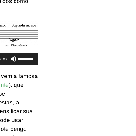
bidos como
Use
00:00
as
setas
e vem a famosa
para
ente
), que
cima
se
ou
estas, a
para
ensificar sua
baixo
pode usar
para
ote perigo
aumentar