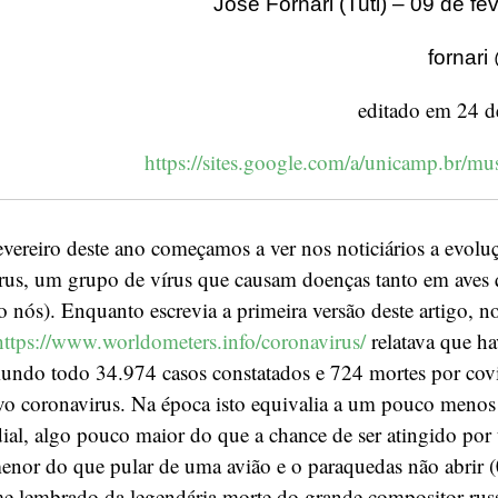
José Fornari (Tuti) – 09 de fe
fornari
editado em 24 d
https://sites.google.com/a/unicamp.br/mu
fevereiro deste ano começamos a ver nos noticiários a evol
irus, um grupo de vírus que causam doenças tanto em aves
nós). Enquanto escrevia a primeira versão deste artigo, no
https://www.worldometers.info/coronavirus/
relatava que h
mundo todo 34.974 casos constatados e 724 mortes por cov
vo coronavirus. Na época isto equivalia a um pouco meno
al, algo pouco maior do que a chance de ser atingido por
nor do que pular de uma avião e o paraquedas não abrir 
me lembrado da legendária morte do grande compositor russ