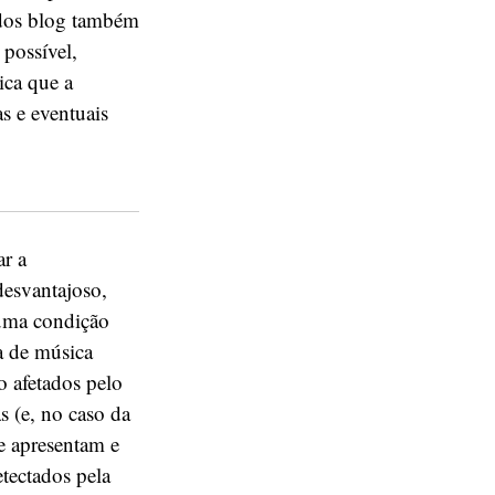
 dos blog também
possível,
ica que a
s e eventuais
r a
desvantajoso,
 uma condição
a de música
o afetados pelo
s (e, no caso da
e apresentam e
tectados pela