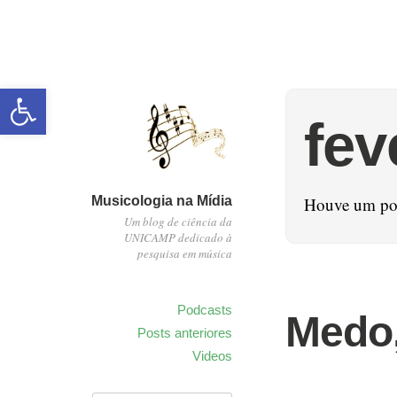
Abrir a barra de ferramentas
fev
Musicologia na Mídia
Houve um pos
Um blog de ciência da
UNICAMP dedicado à
pesquisa em música
Podcasts
Medo,
Posts anteriores
Videos