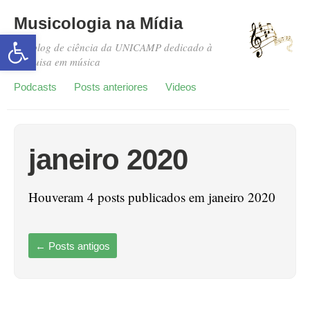
Musicologia na Mídia
Abrir a barra de ferramentas
Um blog de ciência da UNICAMP dedicado à
pesquisa em música
Podcasts
Posts anteriores
Videos
janeiro 2020
Houveram 4 posts publicados em janeiro 2020
←
Posts antigos