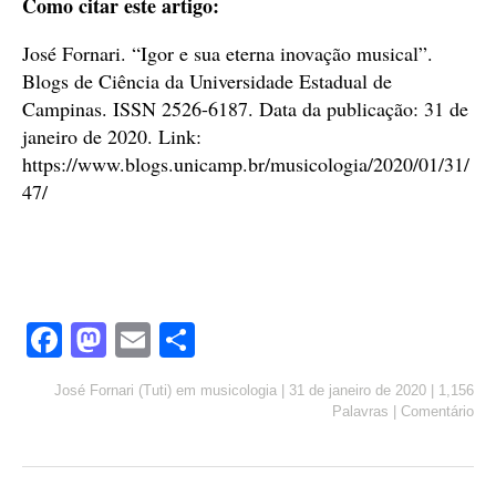
Como citar este artigo:
José Fornari. “Igor e sua eterna inovação musical”.
Blogs de Ciência da Universidade Estadual de
Campinas. ISSN 2526-6187. Data da publicação: 31 de
janeiro de 2020. Link:
https://www.blogs.unicamp.br/musicologia/2020/01/31/
47/
Fa
M
E
S
ce
as
m
ha
José Fornari (Tuti)
em
musicologia
|
31 de janeiro de 2020
|
1,156
bo
to
ail
re
Palavras
|
Comentário
ok
do
n