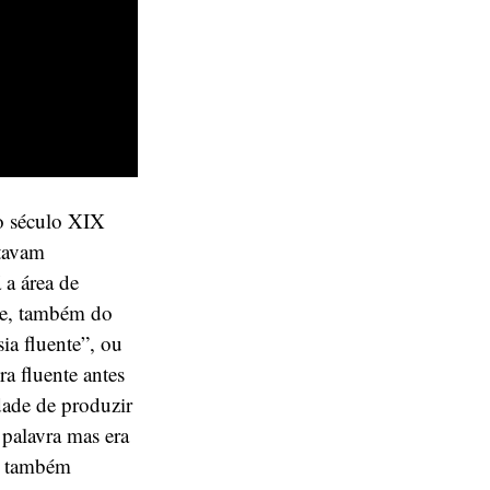
o século XIX
ntavam
 a área de
ke, também do
ia fluente”, ou
a fluente antes
idade de produzir
a palavra mas era
 é também