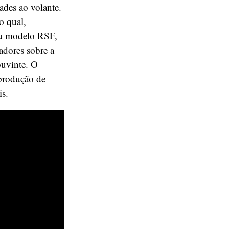
ades ao volante.
o qual,
seu modelo RSF,
adores sobre a
ouvinte. O
 produção de
is.