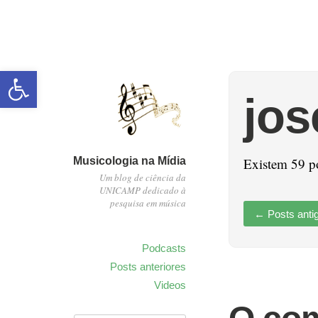
Abrir a barra de ferramentas
jos
Musicologia na Mídia
Existem 59 p
Um blog de ciência da
UNICAMP dedicado à
pesquisa em música
←
Posts anti
Podcasts
Posts anteriores
Videos