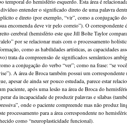
bo temporal do hemisfério esquerdo. Esta área é relacionad
ndivíduo entender o significado direto de uma palavra den
plícito e direto (por exemplo, “vir”, como a conjugação do 
“sua encomenda deve vir pelo correio”). O correspondente 
reito cerebral (hemisfério este que Jill Bolte Taylor compar
lelo” por se relacionar mais com o processamento holístic
formação, como as habilidades artísticas, as capacidades ass
ivo) trata da compreensão de significados semânticos ambí
como a conjugação do verbo “ver”; como na frase: “se você 
ise”). A área de Broca também possui um correspondente 
 que, apesar de ainda ser pouco estudada, parece estar relaci
um paciente, após uma lesão na área de Broca do hemisféri
perar da incapacidade de produzir palavras e sílabas (tam
pressiva”, onde o paciente compreende mas não produz lin
ste processamento para a área correspondente no hemisfério 
hecido como “neuroplasticidade funcional).