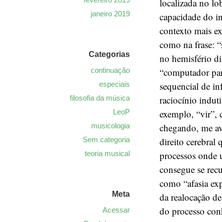
localizada no lo
janeiro 2019
capacidade do i
contexto mais ex
como na frase: 
Categorias
no hemisfério di
“computador para
continuação
sequencial de in
especiais
raciocínio indut
filosofia da música
exemplo, “vir”, 
LeoP
chegando, me av
musicologia
direito cerebral
Sem categoria
processos onde 
teoria musical
consegue se recu
como “afasia ex
Meta
da realocação de
do processo con
Acessar