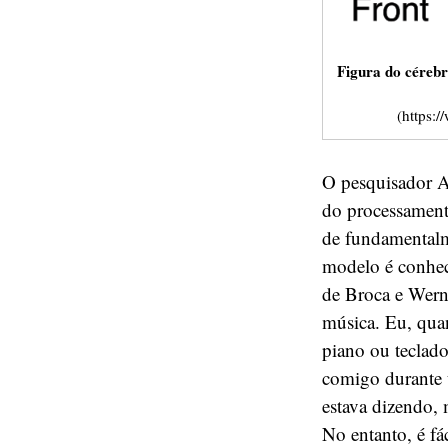
Figura do céreb
(https:/
O pesquisador A
do processamento
de fundamentalm
modelo é conhe
de Broca e Wern
música. Eu, qua
piano ou teclado
comigo durante 
estava dizendo,
No entanto, é f