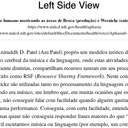
ro humano mostrando as áreas de Broca (produção) e Wernicke (ent
https://www.nidcd.nih.gov/health/aphasia
/www.nidcd.nih.gov/sites/default/files/Documents/health/voice/Aphasia6
niruddh D. Patel (Ani Patel) propôs um modelos teórico 
 cerebral da música e da linguagem, onde estas atividades
ente distintas, compartilham recursos neurais em seu proc
cido como RSF (
Resource Sharing Framework
). Neste con
icke são utilizadas tanto no processamento da linguagem 
ndo era músico, me lembro que, em muitas ocasiões que es
, não conseguir falar com facilidade quando alguém queria
uma performance. Conseguia, com certa facilidade, entende
 mas quase não conseguia responder frases maiores do que 
ácil escutarmos música ou linguagem (por exemplo, um com