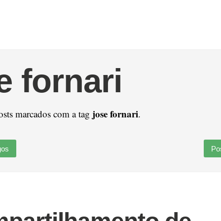
e fornari
jose fornari
osts marcados com a tag
.
gos
Po