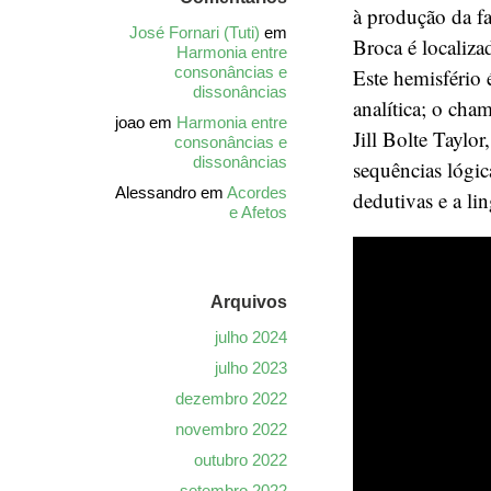
à produção da f
José Fornari (Tuti)
em
Broca é localiza
Harmonia entre
consonâncias e
Este hemisfério
dissonâncias
analítica; o cha
joao
em
Harmonia entre
Jill Bolte Taylo
consonâncias e
dissonâncias
sequências lógic
Alessandro
em
Acordes
dedutivas e a l
e Afetos
Arquivos
julho 2024
julho 2023
dezembro 2022
novembro 2022
outubro 2022
setembro 2022