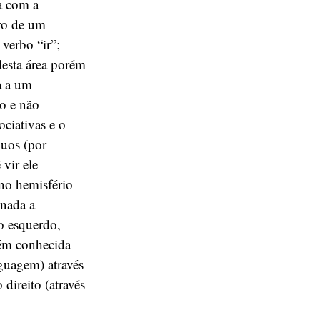
a com a
tro de um
verbo “ir”;
desta área porém
a a um
o e não
ociativas e o
guos (por
vir ele
no hemisfério
onada a
o esquerdo,
bém conhecida
guagem) através
direito (através