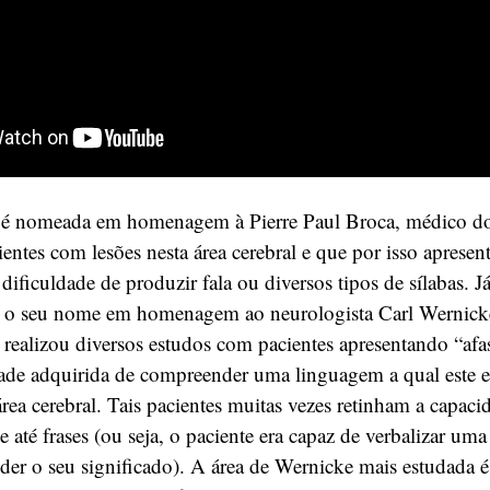
 é nomeada em homenagem à Pierre Paul Broca, médico d
entes com lesões nesta área cerebral e que por isso aprese
dificuldade de produzir fala ou diversos tipos de sílabas. Já
e o seu nome em homenagem ao neurologista Carl Wernic
realizou diversos estudos com pacientes apresentando “afas
dade adquirida de compreender uma linguagem a qual este er
 área cerebral. Tais pacientes muitas vezes retinham a capac
 e até frases (ou seja, o paciente era capaz de verbalizar um
nder o seu significado). A área de Wernicke mais estudada