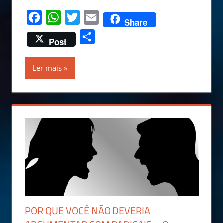
Facebook
WhatsApp
Twitter
Email
Share
Share
Post
Ler mais
POR QUE VOCÊ NÃO DEVERIA