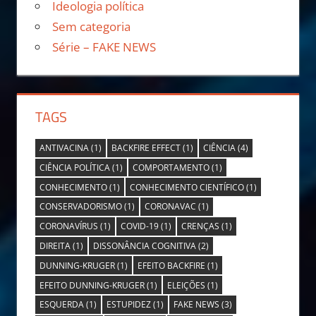
Ideologia política
Sem categoria
Série – FAKE NEWS
TAGS
ANTIVACINA
(1)
BACKFIRE EFFECT
(1)
CIÊNCIA
(4)
CIÊNCIA POLÍTICA
(1)
COMPORTAMENTO
(1)
CONHECIMENTO
(1)
CONHECIMENTO CIENTÍFICO
(1)
CONSERVADORISMO
(1)
CORONAVAC
(1)
CORONAVÍRUS
(1)
COVID-19
(1)
CRENÇAS
(1)
DIREITA
(1)
DISSONÂNCIA COGNITIVA
(2)
DUNNING-KRUGER
(1)
EFEITO BACKFIRE
(1)
EFEITO DUNNING-KRUGER
(1)
ELEIÇÕES
(1)
ESQUERDA
(1)
ESTUPIDEZ
(1)
FAKE NEWS
(3)