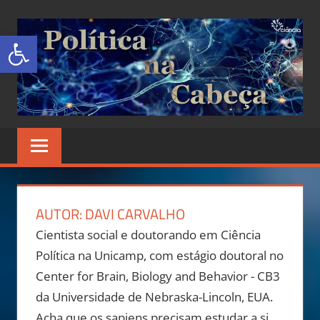
Abrir a barra de ferramentas
POLÍTICA
Site
de
NA
Ciência
Política
CABEÇA
AUTOR:
DAVI CARVALHO
Cientista social e doutorando em Ciência
Política na Unicamp, com estágio doutoral no
Center for Brain, Biology and Behavior - CB3
da Universidade de Nebraska-Lincoln, EUA.
Acha que os sapiens precisam estudar a si