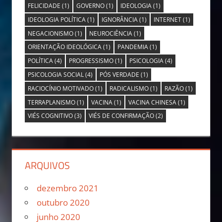
FELICIDADE
(1)
GOVERNO
(1)
IDEOLOGIA
(1)
IDEOLOGIA POLÍTICA
(1)
IGNORÂNCIA
(1)
INTERNET
(1)
NEGACIONISMO
(1)
NEUROCIÊNCIA
(1)
ORIENTAÇÃO IDEOLÓGICA
(1)
PANDEMIA
(1)
POLÍTICA
(4)
PROGRESSISMO
(1)
PSICOLOGIA
(4)
PSICOLOGIA SOCIAL
(4)
PÓS VERDADE
(1)
RACIOCÍNIO MOTIVADO
(1)
RADICALISMO
(1)
RAZÃO
(1)
TERRAPLANISMO
(1)
VACINA
(1)
VACINA CHINESA
(1)
VIÉS COGNITIVO
(3)
VIÉS DE CONFIRMAÇÃO
(2)
ARQUIVOS
dezembro 2021
outubro 2020
junho 2020