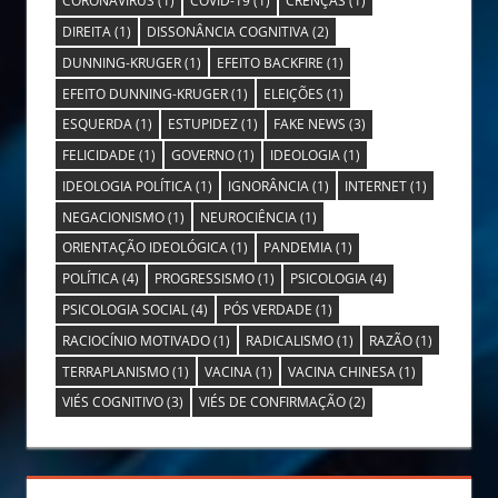
CORONAVÍRUS
(1)
COVID-19
(1)
CRENÇAS
(1)
DIREITA
(1)
DISSONÂNCIA COGNITIVA
(2)
DUNNING-KRUGER
(1)
EFEITO BACKFIRE
(1)
EFEITO DUNNING-KRUGER
(1)
ELEIÇÕES
(1)
ESQUERDA
(1)
ESTUPIDEZ
(1)
FAKE NEWS
(3)
FELICIDADE
(1)
GOVERNO
(1)
IDEOLOGIA
(1)
IDEOLOGIA POLÍTICA
(1)
IGNORÂNCIA
(1)
INTERNET
(1)
NEGACIONISMO
(1)
NEUROCIÊNCIA
(1)
ORIENTAÇÃO IDEOLÓGICA
(1)
PANDEMIA
(1)
POLÍTICA
(4)
PROGRESSISMO
(1)
PSICOLOGIA
(4)
PSICOLOGIA SOCIAL
(4)
PÓS VERDADE
(1)
RACIOCÍNIO MOTIVADO
(1)
RADICALISMO
(1)
RAZÃO
(1)
TERRAPLANISMO
(1)
VACINA
(1)
VACINA CHINESA
(1)
VIÉS COGNITIVO
(3)
VIÉS DE CONFIRMAÇÃO
(2)