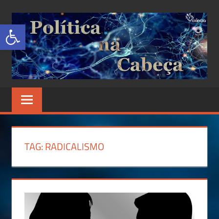
Abrir a barra de ferramentas
POLÍTICA
Site
de
NA
Ciência
Política
CABEÇA
TAG:
RADICALISMO