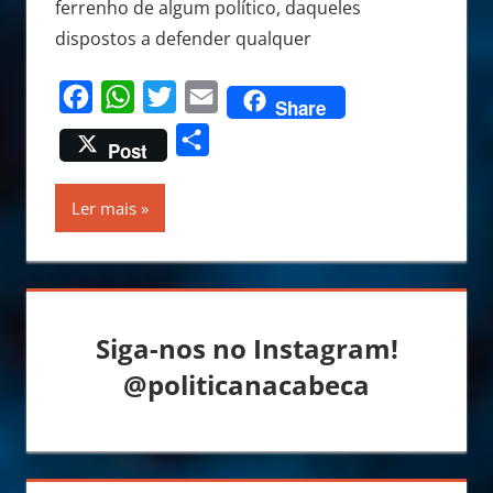
ferrenho de algum político, daqueles
dispostos a defender qualquer
Facebook
WhatsApp
Twitter
Email
Share
Share
Post
Ler mais
Siga-nos no Instagram!
@politicanacabeca