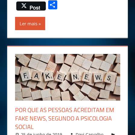
Share
Post
Ler mais
POR QUE AS PESSOAS ACREDITAM EM
FAKE NEWS, SEGUNDO A PSICOLOGIA
SOCIAL
25 de junho de 2019
Davi Carvalho