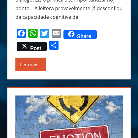
ponto. A leitora provavelmente já desconfiou
da capacidade cognitiva de
Facebook
WhatsApp
Twitter
Email
Share
Share
Post
Ler mais