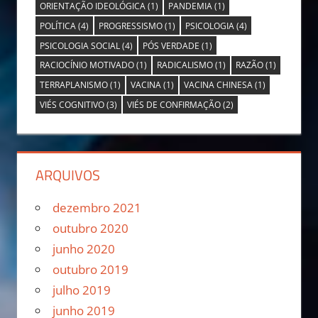
ORIENTAÇÃO IDEOLÓGICA
(1)
PANDEMIA
(1)
POLÍTICA
(4)
PROGRESSISMO
(1)
PSICOLOGIA
(4)
PSICOLOGIA SOCIAL
(4)
PÓS VERDADE
(1)
RACIOCÍNIO MOTIVADO
(1)
RADICALISMO
(1)
RAZÃO
(1)
TERRAPLANISMO
(1)
VACINA
(1)
VACINA CHINESA
(1)
VIÉS COGNITIVO
(3)
VIÉS DE CONFIRMAÇÃO
(2)
ARQUIVOS
dezembro 2021
outubro 2020
junho 2020
outubro 2019
julho 2019
junho 2019