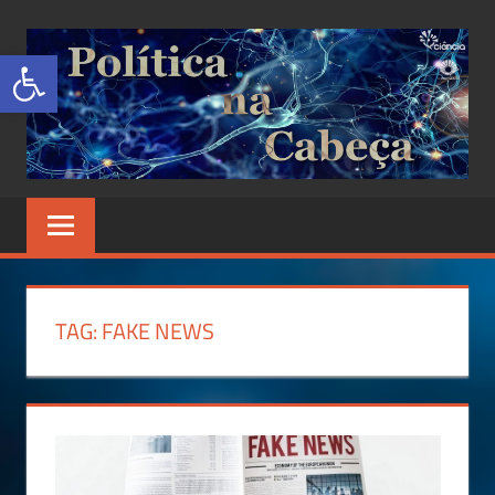
Abrir a barra de ferramentas
POLÍTICA
Site
de
NA
Ciência
Política
CABEÇA
TAG:
FAKE NEWS