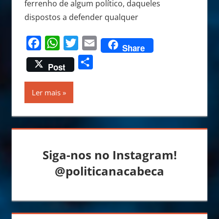
ferrenho de algum político, daqueles
dispostos a defender qualquer
Facebook
WhatsApp
Twitter
Email
Share
Share
Post
Ler mais
Siga-nos no Instagram!
@politicanacabeca