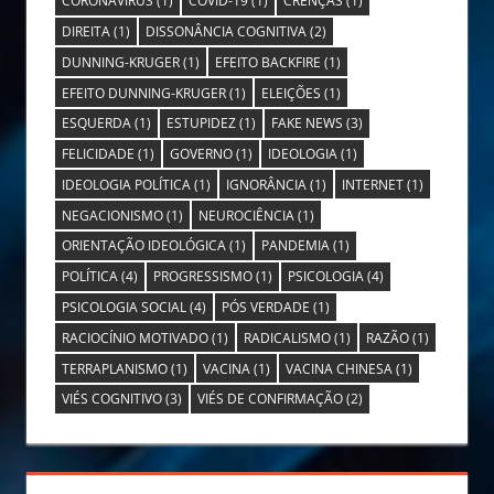
CORONAVÍRUS
(1)
COVID-19
(1)
CRENÇAS
(1)
DIREITA
(1)
DISSONÂNCIA COGNITIVA
(2)
DUNNING-KRUGER
(1)
EFEITO BACKFIRE
(1)
EFEITO DUNNING-KRUGER
(1)
ELEIÇÕES
(1)
ESQUERDA
(1)
ESTUPIDEZ
(1)
FAKE NEWS
(3)
FELICIDADE
(1)
GOVERNO
(1)
IDEOLOGIA
(1)
IDEOLOGIA POLÍTICA
(1)
IGNORÂNCIA
(1)
INTERNET
(1)
NEGACIONISMO
(1)
NEUROCIÊNCIA
(1)
ORIENTAÇÃO IDEOLÓGICA
(1)
PANDEMIA
(1)
POLÍTICA
(4)
PROGRESSISMO
(1)
PSICOLOGIA
(4)
PSICOLOGIA SOCIAL
(4)
PÓS VERDADE
(1)
RACIOCÍNIO MOTIVADO
(1)
RADICALISMO
(1)
RAZÃO
(1)
TERRAPLANISMO
(1)
VACINA
(1)
VACINA CHINESA
(1)
VIÉS COGNITIVO
(3)
VIÉS DE CONFIRMAÇÃO
(2)