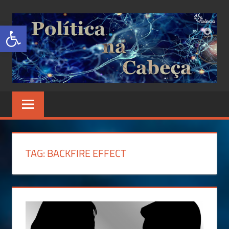
Abrir a barra de ferramentas
POLÍTICA
Site
de
NA
Ciência
Política
CABEÇA
TAG:
BACKFIRE EFFECT