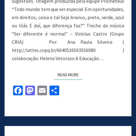
sugestões. Imagem produzida pela equipe Prometeus
“Todo mundo tem que ser especial Em oportunidades,
em direitos, coisa e tal Seja branco, preto, verde, azul
ou lilás E daí, que diferença faz?” Trecho da música
“Ser diferente é normal” – Vinicius Castro (Grupo
CRIA) Por: Ana Paula Silveira (
http://lattes.cnpq.br/6640516503556080 )
colaboração: Helena Vetorazo A Educação…
READ MORE
Fa
M
E
S
ce
as
m
h
b
to
ai
ar
o
d
l
e
o
o