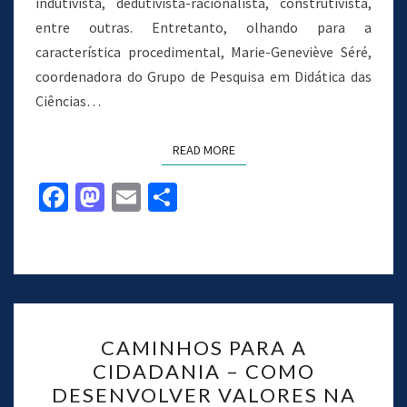
indutivista, dedutivista-racionalista, construtivista,
entre outras. Entretanto, olhando para a
característica procedimental, Marie-Geneviève Séré,
coordenadora do Grupo de Pesquisa em Didática das
Ciências…
READ MORE
Fa
M
E
S
ce
as
m
h
b
to
ai
ar
o
d
l
e
o
o
k
n
CAMINHOS PARA A
CIDADANIA – COMO
DESENVOLVER VALORES NA