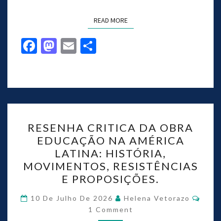
READ MORE
Fa
M
E
S
ce
as
m
h
b
to
ai
ar
o
d
l
e
o
o
k
n
RESENHA CRITICA DA OBRA
EDUCAÇÃO NA AMÉRICA
LATINA: HISTÓRIA,
MOVIMENTOS, RESISTÊNCIAS
E PROPOSIÇÕES.
10 De Julho De 2026
Helena Vetorazo
1 Comment