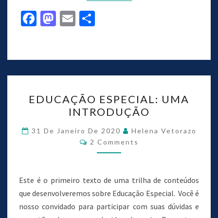
Fa
M
E
S
ce
as
m
h
b
to
ai
ar
o
d
l
e
o
o
k
n
EDUCAÇÃO ESPECIAL: UMA
INTRODUÇÃO
31 De Janeiro De 2020
Helena Vetorazo
2 Comments
Este é o primeiro texto de uma trilha de conteúdos
que desenvolveremos sobre Educação Especial. Você é
nosso convidado para participar com suas dúvidas e