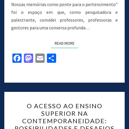
Nossas memórias como ponte para o pertencimento”
foi o espaço em que, como pesquisadora e
palestrante, convidei professores, professoras e
gestores para uma conversa profunda…
READ MORE
Fa
M
E
S
ce
as
m
h
b
to
ai
ar
o
d
l
e
o
o
k
n
O ACESSO AO ENSINO
SUPERIOR NA
CONTEMPORANEIDADE:
POSSIBILIDADES E DESAFIOS