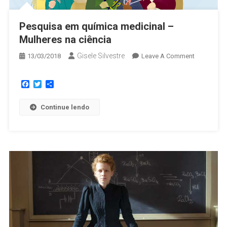
Pesquisa em química medicinal –
Mulheres na ciência
Gisele Silvestre
13/03/2018
Leave A Comment
Facebook
Twitter
Share
Continue lendo