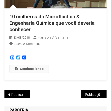
10 mulheres da Microfluídica &
Engenharia Química que você deveria
conhecer
Harrson S. Santana
13/03/2018
Leave A Comment
Facebook
Twitter
Share
Continue lendo
Publicações mais antigas
Publicações mais novas
PARCERIA