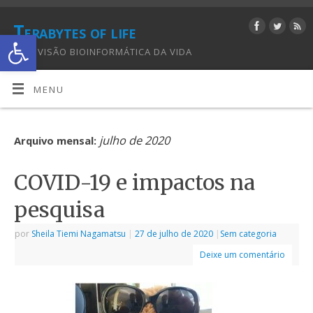
Terabytes of life
Abrir a barra de ferramentas
UMA VISÃO BIOINFORMÁTICA DA VIDA
MENU
julho de 2020
Arquivo mensal:
COVID-19 e impactos na
pesquisa
por
Sheila Tiemi Nagamatsu
|
27 de julho de 2020
|
Sem categoria
Deixe um comentário