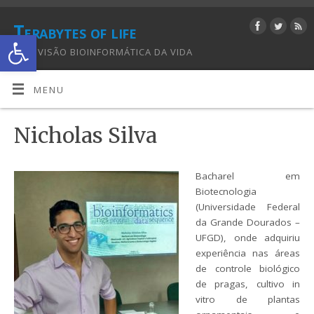
Terabytes of life
Abrir a barra de ferramentas
UMA VISÃO BIOINFORMÁTICA DA VIDA
MENU
Nicholas Silva
Bacharel em
Biotecnologia
(Universidade Federal
da Grande Dourados –
UFGD), onde adquiriu
experiência nas áreas
de controle biológico
de pragas, cultivo in
vitro de plantas