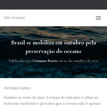
Um Oceano
ALTER
Brasil se mobiliza em outubro pela
preservação do oceano
Publicado por
Germana Barata
em
20 de outubro de 2025
Por Denis Camico
Outubro se veste de azul. É tempo de estender o olhar ao
horizonte marítimo e perceber que o oceano não é apenas