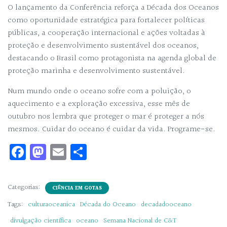
O lançamento da Conferência reforça a Década dos Oceanos
como oportunidade estratégica para fortalecer políticas
públicas, a cooperação internacional e ações voltadas à
proteção e desenvolvimento sustentável dos oceanos,
destacando o Brasil como protagonista na agenda global de
proteção marinha e desenvolvimento sustentável.
Num mundo onde o oceano sofre com a poluição, o
aquecimento e a exploração excessiva, esse mês de
outubro nos lembra que proteger o mar é proteger a nós
mesmos. Cuidar do oceano é cuidar da vida. Programe-se.
Fa
M
E
Sh
ce
as
m
ar
bo
to
ail
e
Categorias:
CIÊNCIA EM GOTAS
ok
d
Tags:
culturaoceanica
Década do Oceano
decadadooceano
o
divulgação científica
oceano
Semana Nacional de C&T