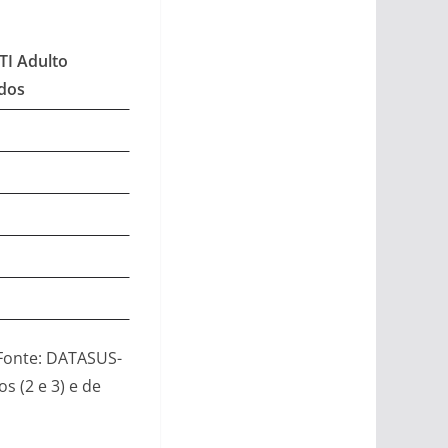
TI Adulto
dos
(Fonte: DATASUS-
s (2 e 3) e de