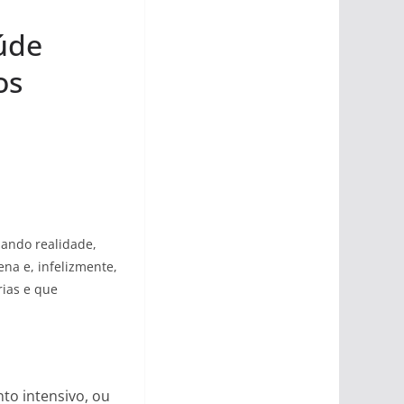
úde
os
nando realidade,
na e, infelizmente,
rias e que
to intensivo, ou