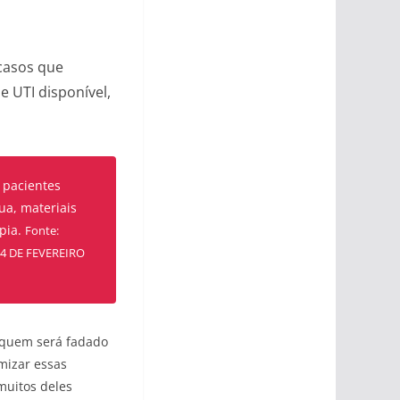
casos que
e UTI disponível,
e pacientes
ua, materiais
apia.
Fonte:
24 DE FEVEREIRO
e quem será fadado
mizar essas
 muitos deles