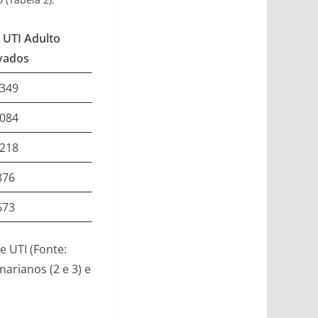
 UTI Adulto
vados
349
084
218
876
673
e UTI (Fonte:
arianos (2 e 3) e