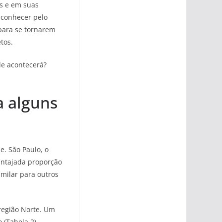
s e em suas
 conhecer pelo
para se tornarem
tos.
le acontecerá?
a alguns
. São Paulo, o
antajada proporção
imilar para outros
região Norte. Um
 (Tabela 2).