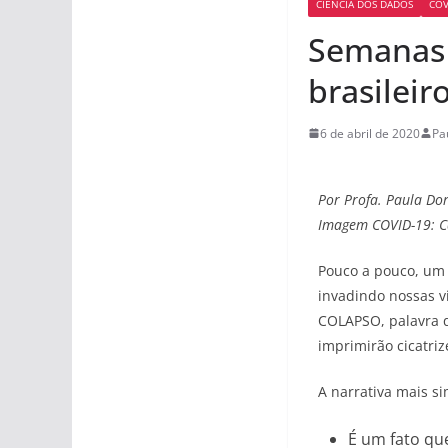
CIÊNCIA DOS DADOS
COV
Semanas 
brasileir
6 de abril de 2020
Pa
Por Profa. Paula Dor
Imagem COVID-19: C
Pouco a pouco, um v
invadindo nossas v
COLAPSO, palavra q
imprimirão cicatri
A narrativa mais s
É um fato qu