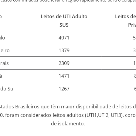
o
Leitos de UTI Adulto
Leitos de
SUS
Pri
ulo
4071
5
neiro
1379
3
rais
2309
1
á
1471
do Sul
1267
stados Brasileiros que têm
maior
disponibilidade de leitos d
 foram considerados leitos adultos (UTI1,UTI2, UTI3), coron
de isolamento.