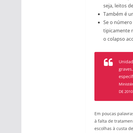
seja, leitos d
Também é um 
Se o número 
tipicamente 
o colapso ac
Unidade
graves
específ
Ministér
DE 2010
Em poucas palavras
à falta de tratame
escolhas à custa de