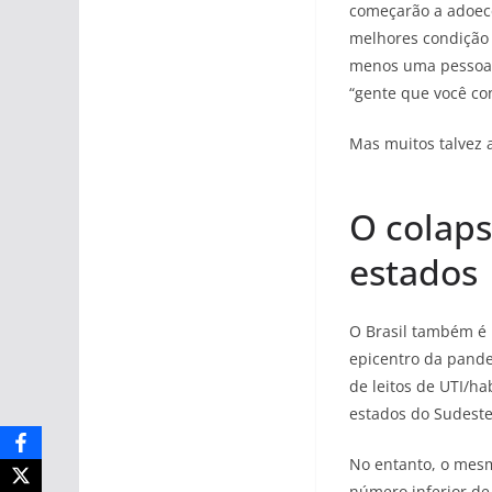
começarão a adoece
melhores condição 
menos uma pessoa 
“gente que você co
Mas muitos talvez 
O colaps
estados
O Brasil também é 
epicentro da pande
de leitos de UTI/ha
estados do Sudeste 
No entanto, o mesm
número inferior de