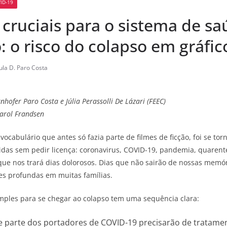
ID-19
cruciais para o sistema de sa
o: o risco do colapso em gráfic
ula D. Paro Costa
nhofer Paro Costa e Júlia Perassolli De Lázari (FEEC)
arol Frandsen
ocabulário que antes só fazia parte de filmes de ficção, foi se tor
idas sem pedir licença: coronavirus, COVID-19, pandemia, quarente
ue nos trará dias dolorosos. Dias que não sairão de nossas memó
zes profundas em muitas famílias.
imples para se chegar ao colapso tem uma sequência clara:
e parte dos portadores de COVID-19 precisarão de tratamen