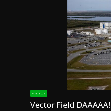
V.15. ED. 1
Vector Field DAAAAA!