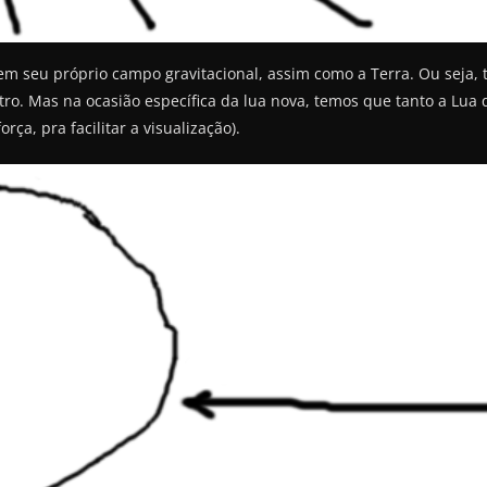
m seu próprio campo gravitacional, assim como a Terra. Ou seja,
o. Mas na ocasião específica da lua nova, temos que tanto a Lua
ça, pra facilitar a visualização).