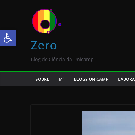
Abrir a barra de ferramentas
Zero
Blog de Ciência da Unicamp
SOBRE
M³
BLOGS UNICAMP
LABORA