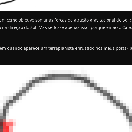
m como objetivo somar as forças de atração gravitacional do Sol c
 na direção do Sol. Mas se fosse apenas isso, porque então o Cabo
 em quando aparece um terraplanista enrustido nos meus posts), 