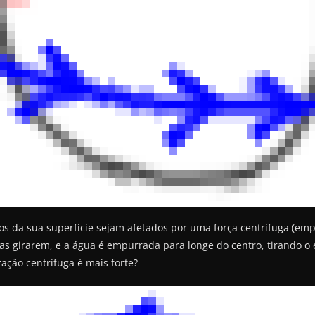
os da sua superfície sejam afetados por uma força centrífuga (em
pas girarem, e a água é empurrada para longe do centro, tirando 
ação centrífuga é mais forte?