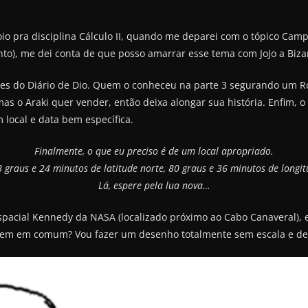
o pra disciplina Cálculo II, quando me deparei com o tópico Camp
to), me dei conta de que posso amarrar esse tema com JoJo a Biza
uções do Diário de Dio. Quem o conheceu na parte 3 segurando um R
mas o Araki quer vender, então deixa alongar sua história. Enfim, 
m local e data bem específica.
Finalmente, o que eu preciso é de um local apropriado.
 graus e 24 minutos de latitude norte, 80 graus e 36 minutos de longi
Lá, espere pela lua nova…
Espacial Kennedy da NASA (localizado próximo ao Cabo Canaveral),
s tem em comum? Vou fazer um desenho totalmente sem escala e de 