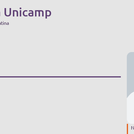
a Unicamp
atina
N