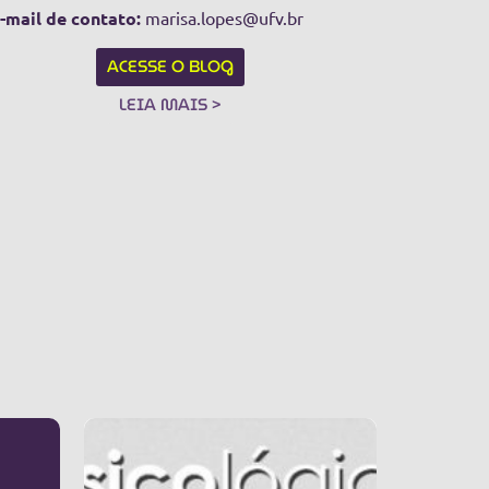
-mail de contato:
marisa.lopes@ufv.br
ACESSE O BLOG
LEIA MAIS >