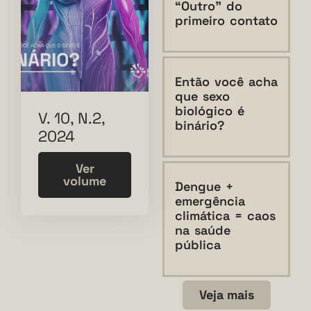
“Outro” do
primeiro contato
Então você acha
que sexo
biológico é
V. 10, N.2,
binário?
2024
Ver
volume
Dengue +
emergência
climática = caos
na saúde
pública
Veja mais