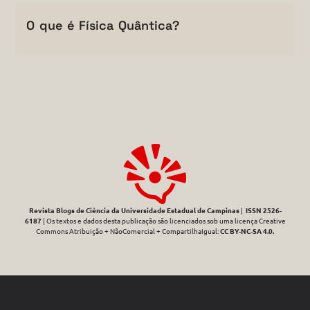
O que é Física Quântica?
Revista Blogs de Ciência da Universidade Estadual de Campinas
|
ISSN 2526-
6187
| Os textos e dados desta publicação são licenciados sob uma licença Creative
Commons Atribuição + NãoComercial + CompartilhaIgual:
CC BY-NC-SA 4.0
.