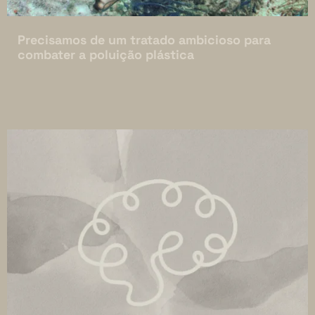
Precisamos de um tratado ambicioso para
combater a poluição plástica