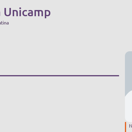
a Unicamp
atina
N