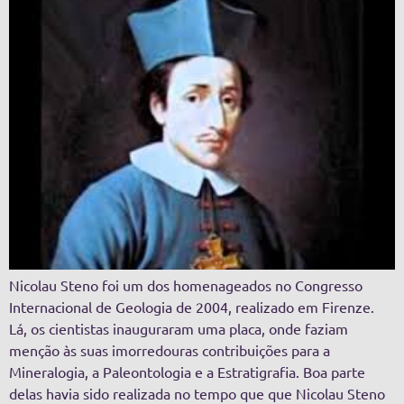
Nicolau Steno foi um dos homenageados no Congresso
Internacional de Geologia de 2004, realizado em Firenze.
Lá, os cientistas inauguraram uma placa, onde faziam
menção às suas imorredouras contribuições para a
Mineralogia, a Paleontologia e a Estratigrafia. Boa parte
delas havia sido realizada no tempo que que Nicolau Steno